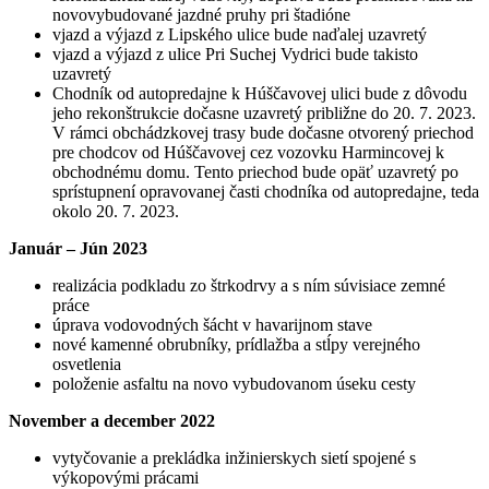
novovybudované jazdné pruhy pri štadióne
vjazd a výjazd z Lipského ulice bude naďalej uzavretý
vjazd a výjazd z ulice Pri Suchej Vydrici bude takisto
uzavretý
Chodník od autopredajne k Húščavovej ulici bude z dôvodu
jeho rekonštrukcie dočasne uzavretý približne do 20. 7. 2023.
V rámci obchádzkovej trasy bude dočasne otvorený priechod
pre chodcov od Húščavovej cez vozovku Harmincovej k
obchodnému domu. Tento priechod bude opäť uzavretý po
sprístupnení opravovanej časti chodníka od autopredajne, teda
okolo 20. 7. 2023.
Január – Jún 2023
realizácia podkladu zo štrkodrvy a s ním súvisiace zemné
práce
úprava vodovodných šácht v havarijnom stave
nové kamenné obrubníky, prídlažba a stĺpy verejného
osvetlenia
položenie asfaltu na novo vybudovanom úseku cesty
November a december 2022
vytyčovanie a prekládka inžinierskych sietí spojené s
výkopovými prácami