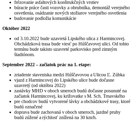
frézovanie asfaltových konštrukčných vrstiev
búracie práce časti vozovky a obrubníka, demontáž verejného
osvetlenia, osádzanie nových stožiarov verejného osvetlenia
budovanie podložia komunikácie
Október 2022
od 3.10.2022 bude uzavretá Lipského ulica z Harmincovej.
Obchádzková trasa bude viesť po Húščavovej ulici. Od tohto
termínu bude takisto uzavreté parkovisko pred zimným
štadiónom.
September 2022 – začiatok prác na 1. etape:
zriadenie staveniska medzi Húščavovou a Ulicou Ľ. Zúbka
vjazd z Harmincovej do Lipského ulice bude dočasne
uzavretý (od októbra 2022)
zastávky MHD v oboch smeroch budú dočasne posunuté na
začiatok Harmincovej, ku križovatke s M. Sch. Trnavského
pre chodcov budú vytvorené lávky a obchádzkové trasy, ktoré
budú označené
doprava bude zachovaná v oboch smeroch, jazdné pruhy
budú zúžené a rýchlosť znížená na 30 km/h.