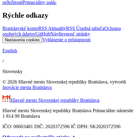
príležitosti
Primaciálny palác
Rýchle odkazy
Bratislavské konto
RSS Aktuality
RSS Úradná tabuľa
Ochrana
osobných údajov
GitHub
Návštevnosť stránky
Vyhlásenie o prístupnosti
Nastavenia cookies
English
/
Slovensky
© 2026 Hlavné mesto Slovenskej republiky Bratislava, vytvorili
Inovácie mesta Bratislava
Hlavné mesto Slovenskej republiky
Bratislava
Hlavné mesto Slovenskej republiky Bratislava Primaciálne námestie
1 814 99 Bratislava
IČO: 00603481 DIČ: 2020372596 IČ DPH: SK2020372596