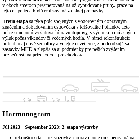
v oboch smeroch presmerovaná na už vybudované pruhy, práce na
tejto etape teda budú realizované za plnej premávky.
Tretia etapa
sa týka prác spojených s vodorovným dopravným
značením a dobudovaním ostrovčeka v križovatke Polianky, tieto
práce si nebudú vyžadovať úpravu dopravy, s výnimkou dočasných
výluk počas víkendov či večerných hodín. V rámci rekonštrukcie
pribudnú aj nové semafory a verejné osvetlenie, zmodernizujú sa
zastávky MHD a zlepšia sa aj podmienky pre peších zvýšením
bezpečnosti na priechodoch pre chodcov.
Harmonogram
Júl 2023 – September 2023: 2. etapa výstavby
rekonštrukcia starej vozovky, doprava bude presmerovaná na