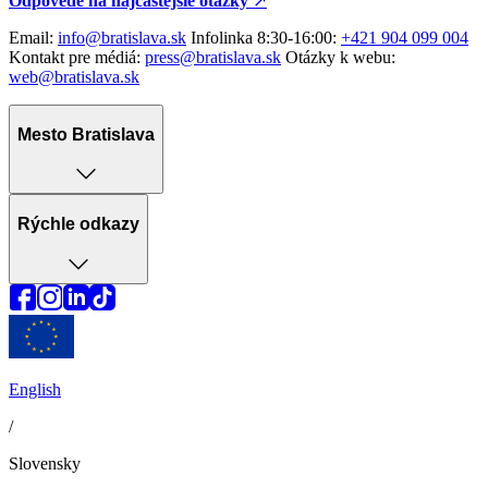
Odpovede na najčastejšie otázky
↗︎
Email:
info@bratislava.sk
Infolinka 8:30-16:00:
+421 904 099 004
Kontakt pre médiá:
press@bratislava.sk
Otázky k webu:
web@bratislava.sk
Mesto Bratislava
Rýchle odkazy
English
/
Slovensky