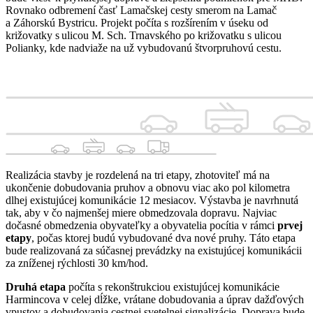
Rovnako odbremení časť Lamačskej cesty smerom na Lamač
a Záhorskú Bystricu. Projekt počíta s rozšírením v úseku od
križovatky s ulicou M. Sch. Trnavského po križovatku s ulicou
Polianky, kde nadviaže na už vybudovanú štvorpruhovú cestu.
Realizácia stavby je rozdelená na tri etapy, zhotoviteľ má na
ukončenie dobudovania pruhov a obnovu viac ako pol kilometra
dlhej existujúcej komunikácie 12 mesiacov. Výstavba je navrhnutá
tak, aby v čo najmenšej miere obmedzovala dopravu. Najviac
dočasné obmedzenia obyvateľky a obyvatelia pocítia v rámci
prvej
etapy
, počas ktorej budú vybudované dva nové pruhy. Táto etapa
bude realizovaná za súčasnej prevádzky na existujúcej komunikácii
za zníženej rýchlosti 30 km/hod.
Druhá etapa
počíta s rekonštrukciou existujúcej komunikácie
Harmincova v celej dĺžke, vrátane dobudovania a úprav dažďových
vpustov a dobudovania cestnej svetelnej signalizácie. Doprava bude