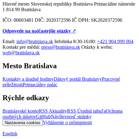
Hlavné mesto Slovenskej republiky Bratislava Primaciálne námestie
1 814 99 Bratislava
IČO: 00603481 DIČ: 2020372596 IČ DPH: SK2020372596
Odpovede na najčastejšie otázky
↗︎
Email:
info@bratislava.sk
Infolinka 8:30-16:00:
+421 904 099 004
Kontakt pre médiá:
press@bratislava.sk
Otázky k webu:
web@bratislava.sk
Mesto Bratislava
Kontakty a úradné hodiny
Dátový portál Bratislavy
Pracovné
príležitosti
Primaciálny palác
Rýchle odkazy
Bratislavské konto
RSS Aktuality
RSS Úradná tabuľa
Ochrana
osobných údajov
GitHub
Návštevnosť stránky
Vyhlásenie o prístupnosti
Nastavenia cookies
English