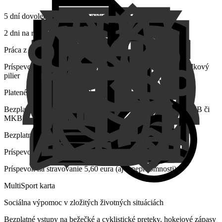
5 dní dovolenky nad rámec zákona
2 dni na regeneráciu
Práca z domu a flexibilný pracovný čas
Príspevok zo mzdy až do výšky 3% zo mzdy na tretí dôchodkový
pilier
Platené voľno pri darovaní krvi
Bezplatný vstup do mestských organizácií (ZOO, MMB, GMB či
MKB)
Bezplatné psychologické poradenstvo
Príspevok na dopravu a zľava na ročnú električenku
Príspevok na stravovanie 5,60 eura (aj v neprítomnosti)
MultiSport karta
Sociálna výpomoc v zložitých životných situáciách
Bezplatné vstupy na bežečké a cyklistické preteky, hokejové zápasy