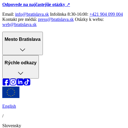
Odpovede na najčastejšie otázky
↗︎
Email:
info@bratislava.sk
Infolinka 8:30-16:00:
+421 904 099 004
Kontakt pre médiá:
press@bratislava.sk
Otázky k webu:
web@bratislava.sk
Mesto Bratislava
Rýchle odkazy
English
/
Slovensky