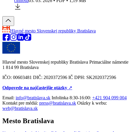
činností
03. 03. 2026 • PDF • 1,19 MB
Hlavné mesto Slovenskej republiky
Bratislava
Hlavné mesto Slovenskej republiky Bratislava Primaciálne námestie
1 814 99 Bratislava
IČO: 00603481 DIČ: 2020372596 IČ DPH: SK2020372596
Odpovede na najčastejšie otázky
↗︎
Email:
info@bratislava.sk
Infolinka 8:30-16:00:
+421 904 099 004
Kontakt pre médiá:
press@bratislava.sk
Otázky k webu:
web@bratislava.sk
Mesto Bratislava