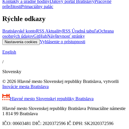
Kontakty a úradné hodiny
Dátový portál Bratislavy
Pracovné
príležitosti
Primaciálny palác
Rýchle odkazy
Bratislavské konto
RSS Aktuality
RSS Úradná tabuľa
Ochrana
osobných údajov
GitHub
Návštevnosť stránky
Vyhlásenie o prístupnosti
Nastavenia cookies
English
/
Slovensky
© 2026 Hlavné mesto Slovenskej republiky Bratislava, vytvorili
Inovácie mesta Bratislava
Hlavné mesto Slovenskej republiky
Bratislava
Hlavné mesto Slovenskej republiky Bratislava Primaciálne námestie
1 814 99 Bratislava
IČO: 00603481 DIČ: 2020372596 IČ DPH: SK2020372596