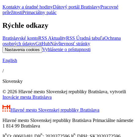
Kontakty a úradné hodiny
Dátový portál Bratislavy
Pracovné
príležitosti
Primaciálny palác
Rýchle odkazy
Bratislavské konto
RSS Aktuality
RSS Úradná tabuľa
Ochrana
osobných údajov
GitHub
Návštevnosť stránky
Vyhlásenie o prístupnosti
Nastavenia cookies
English
/
Slovensky
© 2026 Hlavné mesto Slovenskej republiky Bratislava, vytvorili
Inovácie mesta Bratislava
Hlavné mesto Slovenskej republiky
Bratislava
Hlavné mesto Slovenskej republiky Bratislava Primaciálne námestie
1 814 99 Bratislava
IČO: 00603481 DIČ: 2020372596 IČ DPH: SK2020372596