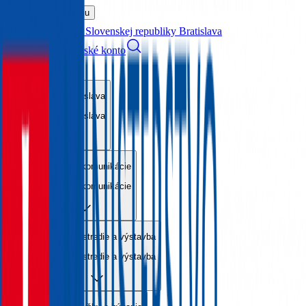
Preskočiť navigáciu
Hlavné mesto Slovenskej republiky
Bratislava
Kontakty
Bratislavské konto
English
Mesto Bratislava
Mesto Bratislava
Doprava a komunikácie
Doprava a komunikácie
Životné prostredie a výstavba
Životné prostredie a výstavba