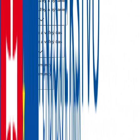
Sociálne služby a bývanie
Sociálne služby a bývanie
Vzdelávanie a voľný čas
Vzdelávanie a voľný čas
Kultúra a komunity
Kultúra a komunity
EN