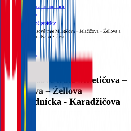
Doprava a komunikácie
Doprava
Dopravné projekty
Trolejbusové trate Miletičova – Jelačičova – Žellova a
Záhradnícka - Karadžičova
Späť
Dopravné projekty
Trolejbusové trate Miletičova –
Jelačičova – Žellova
a Záhradnícka - Karadžičova