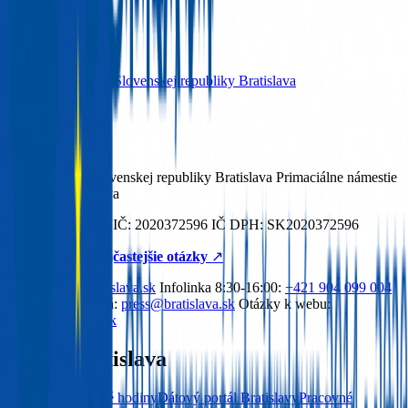
Hlavné mesto Slovenskej republiky
Bratislava
Hlavné mesto Slovenskej republiky Bratislava Primaciálne námestie
1 814 99 Bratislava
IČO: 00603481 DIČ: 2020372596 IČ DPH: SK2020372596
Odpovede na najčastejšie otázky
↗︎
Email:
info@bratislava.sk
Infolinka 8:30-16:00:
+421 904 099 004
Kontakt pre médiá:
press@bratislava.sk
Otázky k webu:
web@bratislava.sk
Mesto Bratislava
Kontakty a úradné hodiny
Dátový portál Bratislavy
Pracovné