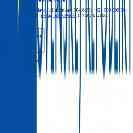
Email:
info@bratislava.sk
Infolinka 8:30-16:00:
+421 904 099 004
Kontakt pre médiá:
press@bratislava.sk
Otázky k webu:
web@bratislava.sk
Mesto Bratislava
Rýchle odkazy
English
/
Slovensky