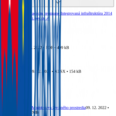
Informácie o Operačnom programe Integrovaná infraštruktúra 2014
– 2020 - www.opii.gov.sk
↗︎
CBA
CBA
09. 12. 2022 • PDF • 409 kB
Príloha č.1
09. 12. 2022 • XLSX • 154 kB
EIA
Stanovisko Ministerstva životného prostredia
09. 12. 2022 •
PDF • 1,36 MB