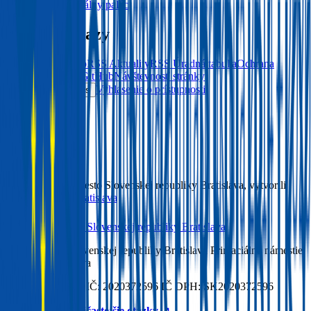
príležitosti
Primaciálny palác
Rýchle odkazy
Bratislavské konto
RSS Aktuality
RSS Úradná tabuľa
Ochrana
osobných údajov
GitHub
Návštevnosť stránky
Vyhlásenie o prístupnosti
Nastavenia cookies
English
/
Slovensky
© 2026 Hlavné mesto Slovenskej republiky Bratislava, vytvorili
Inovácie mesta Bratislava
Hlavné mesto Slovenskej republiky
Bratislava
Hlavné mesto Slovenskej republiky Bratislava Primaciálne námestie
1 814 99 Bratislava
IČO: 00603481 DIČ: 2020372596 IČ DPH: SK2020372596
Odpovede na najčastejšie otázky
↗︎