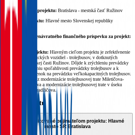
Miesto realizácie projektu:
Bratislava - mestská časť Ružinov
Prijímateľ projektu:
Hlavné mesto Slovenskej republiky
Bratislava
Celková výška nenávratného finančného príspevku za projekt:
1 213 289,63 €
Stručný opis projektu:
Hlavným cieľom projektu je zefektívnenie
prevádzky ekologických vozidiel - trolejbusov, v dotknutých
lokalitách v mestskej časti Ružinov. Dôjde k zrýchleniu prevádzky
trolejbusov, zvýšeniu spoľahlivosti prevádzky trolejbusov a k
vytvoreniu podmienok na prevádzku veľkokapacitných trolejbusov.
Projekt pozostáva z modernizácie trolejbusovej trate Miletičova-
Jelačičova – Žellova a modernizácie trolejbusovej trate v úseku
Záhradnícka – Karadžičova.
Opis projektu
Aktivity realizované prijímateľom projektu: Hlavné
mesto SR Bratislava