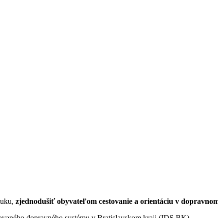
nuku,
zjednodušiť obyvateľom cestovanie a orientáciu v dopravnom
egrovaného dopravného systému v Bratislavskom kraji (IDS BK).