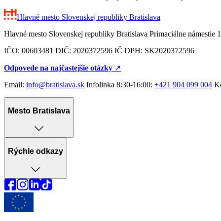
Hlavné mesto Slovenskej republiky
Bratislava
Hlavné mesto Slovenskej republiky Bratislava Primaciálne námestie 1
IČO: 00603481 DIČ: 2020372596 IČ DPH: SK2020372596
Odpovede na najčastejšie otázky
↗︎
Email:
info@bratislava.sk
Infolinka 8:30-16:00:
+421 904 099 004
Ko
Mesto Bratislava
Rýchle odkazy