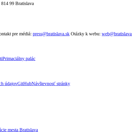
 814 99 Bratislava
ntakt pre médiá:
press@bratislava.sk
Otázky k webu:
web@bratislava
ti
Primaciálny palác
ch údajov
GitHub
Návštevnosť stránky
ácie mesta Bratislava