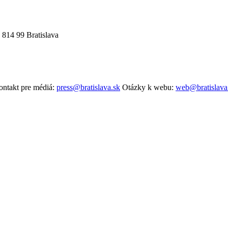
 814 99 Bratislava
ntakt pre médiá:
press@bratislava.sk
Otázky k webu:
web@bratislava