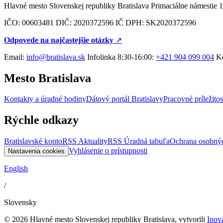
Hlavné mesto Slovenskej republiky Bratislava Primaciálne námestie 1
IČO: 00603481 DIČ: 2020372596 IČ DPH: SK2020372596
Odpovede na najčastejšie otázky
↗︎
Email:
info@bratislava.sk
Infolinka 8:30-16:00:
+421 904 099 004
Ko
Mesto Bratislava
Kontakty a úradné hodiny
Dátový portál Bratislavy
Pracovné príležitos
Rýchle odkazy
Bratislavské konto
RSS Aktuality
RSS Úradná tabuľa
Ochrana osobný
Vyhlásenie o prístupnosti
Nastavenia cookies
English
/
Slovensky
© 2026 Hlavné mesto Slovenskej republiky Bratislava, vytvorili
Inov