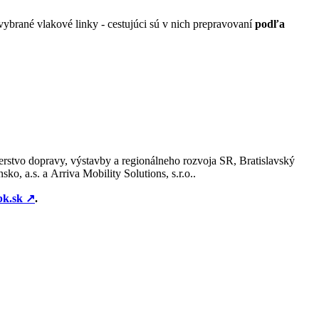
vybrané vlakové linky - cestujúci sú v nich prepravovaní
podľa
rstvo dopravy, výstavby a regionálneho rozvoja SR, Bratislavský
, a.s. a Arriva Mobility Solutions, s.r.o..
bk.sk
↗︎
.