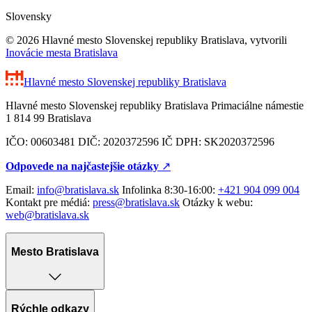
Slovensky
© 2026 Hlavné mesto Slovenskej republiky Bratislava, vytvorili
Inovácie mesta Bratislava
Hlavné mesto Slovenskej republiky
Bratislava
Hlavné mesto Slovenskej republiky Bratislava Primaciálne námestie
1 814 99 Bratislava
IČO: 00603481 DIČ: 2020372596 IČ DPH: SK2020372596
Odpovede na najčastejšie otázky
↗︎
Email:
info@bratislava.sk
Infolinka 8:30-16:00:
+421 904 099 004
Kontakt pre médiá:
press@bratislava.sk
Otázky k webu:
web@bratislava.sk
Mesto Bratislava
Rýchle odkazy