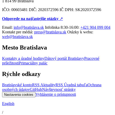
1 814 99 Bratislava
IČO: 00603481 DIČ: 2020372596 IČ DPH: SK2020372596
Odpovede na najčastejšie otázky
↗︎
Email:
info@bratislava.sk
Infolinka 8:30-16:00:
+421 904 099 004
Kontakt pre médiá:
press@bratislava.sk
Otázky k webu:
web@bratislava.sk
Mesto Bratislava
Kontakty a úradné hodiny
Dátový portál Bratislavy
Pracovné
príležitosti
Primaciálny palác
Rýchle odkazy
Bratislavské konto
RSS Aktuality
RSS Úradná tabuľa
Ochrana
osobných údajov
GitHub
Návštevnosť stránky
Vyhlásenie o prístupnosti
Nastavenia cookies
English
/