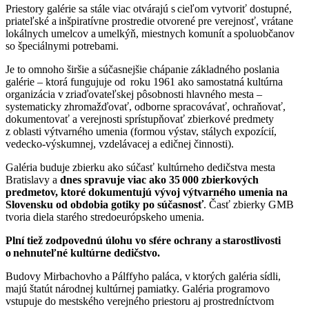
Priestory galérie sa stále viac otvárajú s cieľom vytvoriť dostupné,
priateľské a inšpiratívne prostredie otvorené pre verejnosť, vrátane
lokálnych umelcov a umelkýň, miestnych komunít a spoluobčanov
so špeciálnymi potrebami.
Je to omnoho širšie a súčasnejšie chápanie základného poslania
galérie – ktorá fungujuje od roku 1961 ako samostatná kultúrna
organizácia v zriaďovateľskej pôsobnosti hlavného mesta –
systematicky zhromažďovať, odborne spracovávať, ochraňovať,
dokumentovať a verejnosti sprístupňovať zbierkové predmety
z oblasti výtvarného umenia (formou výstav, stálych expozícií,
vedecko-výskumnej, vzdelávacej a edičnej činnosti).
Galéria buduje zbierku ako súčasť kultúrneho dedičstva mesta
Bratislavy a
dnes spravuje viac ako 35 000 zbierkových
predmetov, ktoré dokumentujú vývoj výtvarného umenia na
Slovensku od obdobia gotiky po súčasnosť
. Časť zbierky GMB
tvoria diela starého stredoeurópskeho umenia.
Plní tiež zodpovednú úlohu vo sfére ochrany a starostlivosti
o nehnuteľné kultúrne dedičstvo.
Budovy Mirbachovho a Pálffyho paláca, v ktorých galéria sídli,
majú štatút národnej kultúrnej pamiatky. Galéria programovo
vstupuje do mestského verejného priestoru aj prostredníctvom