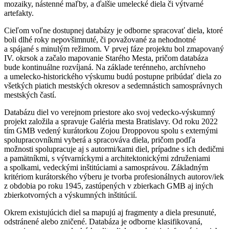
mozaiky, nástenné maľby, a ďalšie umelecké diela či výtvarné
artefakty.
Cieľom voľne dostupnej databázy je odborne spracovať diela, ktoré
boli dlhé roky nepovšimnuté, či považované za nehodnotné
a spájané s minulým režimom. V prvej fáze projektu bol zmapovaný
IV. okrsok a začalo mapovanie Starého Mesta, pričom databáza
bude kontinuálne rozvíjaná. Na základe terénneho, archívneho
a umelecko-historického výskumu budú postupne pribúdať diela zo
všetkých piatich mestských okresov a sedemnástich samosprávnych
mestských častí.
Databázu diel vo verejnom priestore ako svoj vedecko-výskumný
projekt založila a spravuje Galéria mesta Bratislavy. Od roku 2022
tím GMB vedený kurátorkou Zojou Droppovou spolu s externými
spolupracovníkmi vyberá a spracováva diela, pričom podľa
možnosti spolupracuje aj s autormi/kami diel, prípadne s ich dedičmi
a pamätníkmi, s výtvarníckymi a architektonickými združeniami
a spolkami, vedeckými inštitúciami a samosprávou. Základným
kritériom kurátorského výberu je tvorba profesionálnych autorov/iek
z obdobia po roku 1945, zastúpených v zbierkach GMB aj iných
zbierkotvorných a výskumných inštitúcií.
Okrem existujúcich diel sa mapujú aj fragmenty a diela presunuté,
odstránené alebo zničené. Databáza je odborne klasifikovaná,