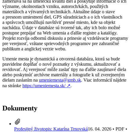
zameriava sa na umeleckú kvalitu diel a poskytuje informácie o ich
význame, okolnostiach vzniku, autoroch/kách, použitých
materiáloch a výtvarných technikách. Aktuálne údaje o stave
a presnom umiestnení diel, GPS súradniciach a o ich vlastníkoch
a správcoch umožňujú navštíviť presné miesto, kde sa objekt
nachádza. Údaje v databáze sú tvorené tak, aby ich bolo možné
postupne prepájať na Web umenia a ďalšie registre a katalógy.
Projekt rozvíja odbornú diskusiu a prinesie aj vzdelávacie programy
pre verejnosť, vrátane sprievodných programov pre zahraničné
publikum a anglickej verzie webu.
Umenie mesta je dynamická a otvorená databáza, ktorá sa bude
pravidelne dopĺňať o nové poznatky z výskumu, aktualizovať a
revidovať. Aj verejnosť môže zaslať tipy na ďalšie zaujímavé diela
alebo poskytnúť archívne materiály a fotografie k už zverejneným
dielam zaslaním na
umeniemesta@gmb.sk
. Viac informácií nájdete
na stránke
https://umeniemesta.sk/
↗︎
.
Dokumenty
Profesijný životopis: Katarína Trnovská
16. 04. 2026 • PDF •