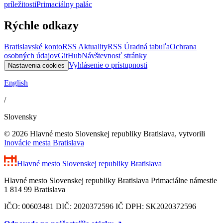
príležitosti
Primaciálny palác
Rýchle odkazy
Bratislavské konto
RSS Aktuality
RSS Úradná tabuľa
Ochrana
osobných údajov
GitHub
Návštevnosť stránky
Vyhlásenie o prístupnosti
Nastavenia cookies
English
/
Slovensky
© 2026 Hlavné mesto Slovenskej republiky Bratislava, vytvorili
Inovácie mesta Bratislava
Hlavné mesto Slovenskej republiky
Bratislava
Hlavné mesto Slovenskej republiky Bratislava Primaciálne námestie
1 814 99 Bratislava
IČO: 00603481 DIČ: 2020372596 IČ DPH: SK2020372596