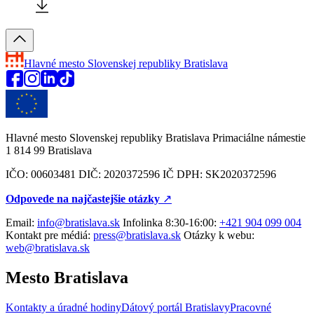
Hlavné mesto Slovenskej republiky
Bratislava
Hlavné mesto Slovenskej republiky Bratislava Primaciálne námestie
1 814 99 Bratislava
IČO: 00603481 DIČ: 2020372596 IČ DPH: SK2020372596
Odpovede na najčastejšie otázky
↗︎
Email:
info@bratislava.sk
Infolinka 8:30-16:00:
+421 904 099 004
Kontakt pre médiá:
press@bratislava.sk
Otázky k webu:
web@bratislava.sk
Mesto Bratislava
Kontakty a úradné hodiny
Dátový portál Bratislavy
Pracovné