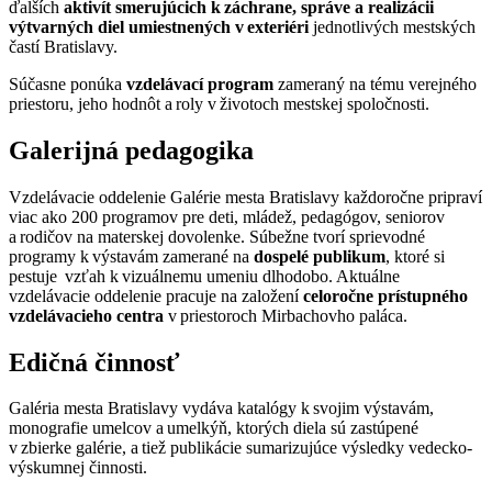
ďalších
aktivít smerujúcich k záchrane, správe a realizácii
výtvarných diel umiestnených v exteriéri
jednotlivých mestských
častí Bratislavy.
Súčasne ponúka
vzdelávací program
zameraný na tému verejného
priestoru, jeho hodnôt a roly v životoch mestskej spoločnosti.
Galerijná pedagogika
Vzdelávacie oddelenie Galérie mesta Bratislavy každoročne pripraví
viac ako 200 programov pre deti, mládež, pedagógov, seniorov
a rodičov na materskej dovolenke. Súbežne tvorí sprievodné
programy k výstavám zamerané na
dospelé publikum
, ktoré si
pestuje vzťah k vizuálnemu umeniu dlhodobo. Aktuálne
vzdelávacie oddelenie pracuje na založení
celoročne prístupného
vzdelávacieho centra
v priestoroch Mirbachovho paláca.
Edičná činnosť
Galéria mesta Bratislavy vydáva katalógy k svojim výstavám,
monografie umelcov a umelkýň, ktorých diela sú zastúpené
v zbierke galérie, a tiež publikácie sumarizujúce výsledky vedecko-
výskumnej činnosti.