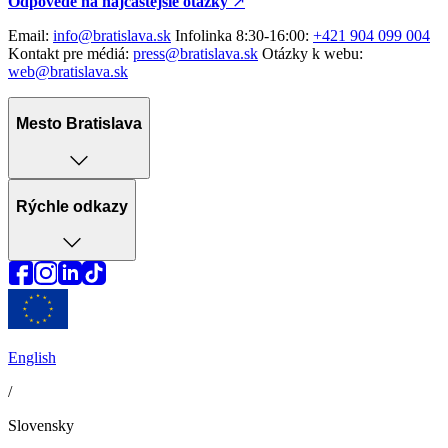
Odpovede na najčastejšie otázky
↗︎
Email:
info@bratislava.sk
Infolinka 8:30-16:00:
+421 904 099 004
Kontakt pre médiá:
press@bratislava.sk
Otázky k webu:
web@bratislava.sk
Mesto Bratislava
Rýchle odkazy
English
/
Slovensky