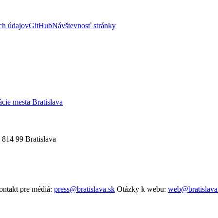
ch údajov
GitHub
Návštevnosť stránky
ácie mesta Bratislava
 814 99 Bratislava
ntakt pre médiá:
press@bratislava.sk
Otázky k webu:
web@bratislava