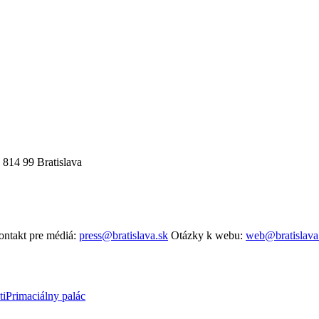
 814 99 Bratislava
ntakt pre médiá:
press@bratislava.sk
Otázky k webu:
web@bratislava
ti
Primaciálny palác