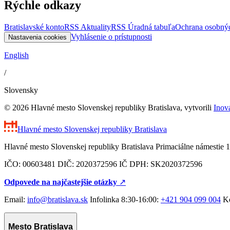
Rýchle odkazy
Bratislavské konto
RSS Aktuality
RSS Úradná tabuľa
Ochrana osobný
Vyhlásenie o prístupnosti
Nastavenia cookies
English
/
Slovensky
© 2026 Hlavné mesto Slovenskej republiky Bratislava, vytvorili
Inov
Hlavné mesto Slovenskej republiky
Bratislava
Hlavné mesto Slovenskej republiky Bratislava Primaciálne námestie 1
IČO: 00603481 DIČ: 2020372596 IČ DPH: SK2020372596
Odpovede na najčastejšie otázky
↗︎
Email:
info@bratislava.sk
Infolinka 8:30-16:00:
+421 904 099 004
Ko
Mesto Bratislava