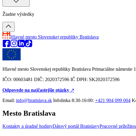
Žiadne výsledky
Hlavné mesto Slovenskej republiky
Bratislava
Hlavné mesto Slovenskej republiky Bratislava Primaciálne námestie 1
IČO: 00603481 DIČ: 2020372596 IČ DPH: SK2020372596
Odpovede na najčastejšie otázky
↗︎
Email:
info@bratislava.sk
Infolinka 8:30-16:00:
+421 904 099 004
Ko
Mesto Bratislava
Kontakty a úradné hodiny
Dátový portál Bratislavy
Pracovné príležitos