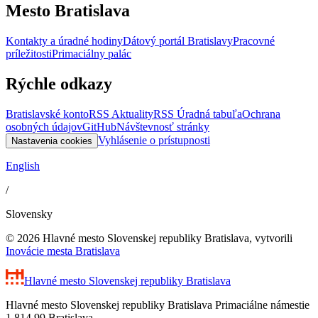
Mesto Bratislava
Kontakty a úradné hodiny
Dátový portál Bratislavy
Pracovné
príležitosti
Primaciálny palác
Rýchle odkazy
Bratislavské konto
RSS Aktuality
RSS Úradná tabuľa
Ochrana
osobných údajov
GitHub
Návštevnosť stránky
Vyhlásenie o prístupnosti
Nastavenia cookies
English
/
Slovensky
© 2026 Hlavné mesto Slovenskej republiky Bratislava, vytvorili
Inovácie mesta Bratislava
Hlavné mesto Slovenskej republiky
Bratislava
Hlavné mesto Slovenskej republiky Bratislava Primaciálne námestie
1 814 99 Bratislava