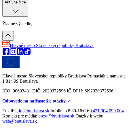
Aktívne filtre
Žiadne výsledky
Hlavné mesto Slovenskej republiky
Bratislava
Hlavné mesto Slovenskej republiky Bratislava Primaciálne námestie
1 814 99 Bratislava
IČO: 00603481 DIČ: 2020372596 IČ DPH: SK2020372596
Odpovede na najčastejšie otázky
↗︎
Email:
info@bratislava.sk
Infolinka 8:30-16:00:
+421 904 099 004
Kontakt pre médiá:
press@bratislava.sk
Otázky k webu:
web@bratislava.sk