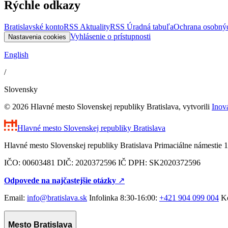
Rýchle odkazy
Bratislavské konto
RSS Aktuality
RSS Úradná tabuľa
Ochrana osobný
Vyhlásenie o prístupnosti
Nastavenia cookies
English
/
Slovensky
© 2026 Hlavné mesto Slovenskej republiky Bratislava, vytvorili
Inov
Hlavné mesto Slovenskej republiky
Bratislava
Hlavné mesto Slovenskej republiky Bratislava Primaciálne námestie 1
IČO: 00603481 DIČ: 2020372596 IČ DPH: SK2020372596
Odpovede na najčastejšie otázky
↗︎
Email:
info@bratislava.sk
Infolinka 8:30-16:00:
+421 904 099 004
Ko
Mesto Bratislava