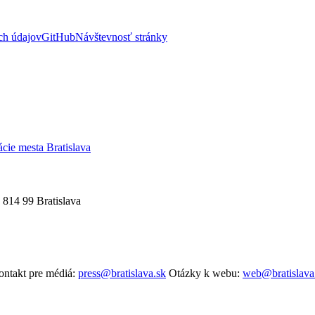
ch údajov
GitHub
Návštevnosť stránky
ácie mesta Bratislava
 814 99 Bratislava
ntakt pre médiá:
press@bratislava.sk
Otázky k webu:
web@bratislava