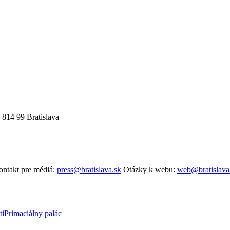
 814 99 Bratislava
ntakt pre médiá:
press@bratislava.sk
Otázky k webu:
web@bratislava
ti
Primaciálny palác