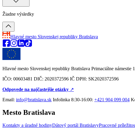
Žiadne výsledky
Hlavné mesto Slovenskej republiky
Bratislava
Hlavné mesto Slovenskej republiky Bratislava Primaciálne námestie 1
IČO: 00603481 DIČ: 2020372596 IČ DPH: SK2020372596
Odpovede na najčastejšie otázky
↗︎
Email:
info@bratislava.sk
Infolinka 8:30-16:00:
+421 904 099 004
Ko
Mesto Bratislava
Kontakty a úradné hodiny
Dátový portál Bratislavy
Pracovné príležitos