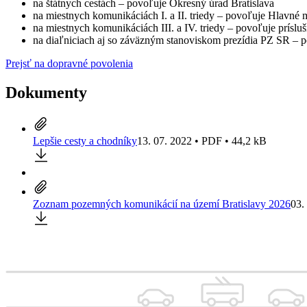
na štátnych cestách – povoľuje Okresný úrad Bratislava
na miestnych komunikáciách I. a II. triedy – povoľuje Hlavné 
na miestnych komunikáciách III. a IV. triedy – povoľuje príslu
na diaľniciach aj so záväzným stanoviskom prezídia PZ SR – 
Prejsť na dopravné povolenia
Dokumenty
Lepšie cesty a chodníky
13. 07. 2022 • PDF • 44,2 kB
Zoznam pozemných komunikácií na území Bratislavy 2026
03.