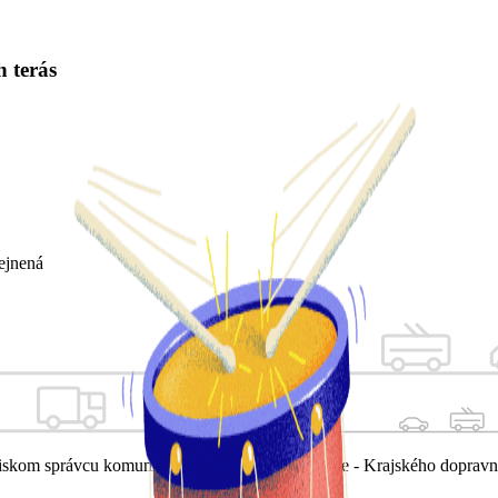
 terás
ejnená
skom správcu komunikácie a KR PZ v Bratislave - Krajského dopravné