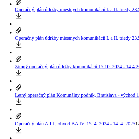
Operačný plán údržby miestnych komunikácií I. a II. triedy 23
Operačný plán údržby miestnych komunikácií I. a II. triedy 23
Zimný operačný plán údržby komunikácií 15.10. 2024 - 14.4.
Letný operačný plán Komunálny podnik, Bratislava - východ 15
Operačný plán A.I.I., obvod BA IV. 15. 4. 2024 - 14. 4. 2025
1