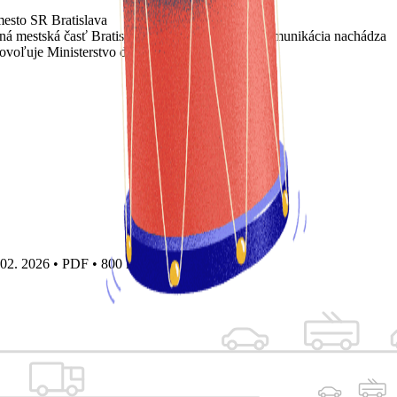
mesto SR Bratislava
šná mestská časť Bratislavy, na ktorej území sa komunikácia nachádza
povoľuje Ministerstvo dopravy a výstavby SR
 02. 2026 • PDF • 800 kB