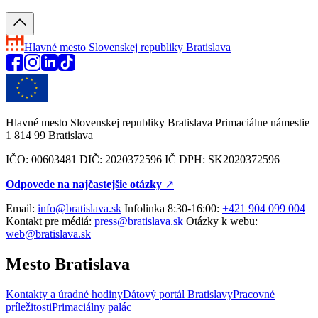
Hlavné mesto Slovenskej republiky
Bratislava
Hlavné mesto Slovenskej republiky Bratislava Primaciálne námestie
1 814 99 Bratislava
IČO: 00603481 DIČ: 2020372596 IČ DPH: SK2020372596
Odpovede na najčastejšie otázky
↗︎
Email:
info@bratislava.sk
Infolinka 8:30-16:00:
+421 904 099 004
Kontakt pre médiá:
press@bratislava.sk
Otázky k webu:
web@bratislava.sk
Mesto Bratislava
Kontakty a úradné hodiny
Dátový portál Bratislavy
Pracovné
príležitosti
Primaciálny palác