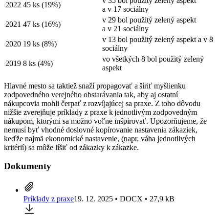
v 35 bol použitý zelený aspekt
2022
45 ks (19%)
a v 17 sociálny
v 29 bol použitý zelený aspekt
2021
47 ks (16%)
a v 21 sociálny
v 13 bol použitý zelený aspekt a v 8
2020
19 ks (8%)
sociálny
vo všetkých 8 bol použitý zelený
2019
8 ks (4%)
aspekt
Hlavné mesto sa taktiež snaží propagovať a šíriť myšlienku
zodpovedného verejného obstarávania tak, aby aj ostatní
nákupcovia mohli čerpať z rozvíjajúcej sa praxe. Z toho dôvodu
nižšie zverejňuje príklady z praxe k jednotlivým zodpovedným
nákupom, ktorými sa možno voľne inšpirovať. Upozorňujeme, že
nemusí byť vhodné doslovné kopírovanie nastavenia zákaziek,
keďže najmä ekonomické nastavenie, (napr. váha jednotlivých
kritérií) sa môže líšiť od zákazky k zákazke.
Dokumenty
Príklady z praxe
19. 12. 2025 • DOCX • 27,9 kB