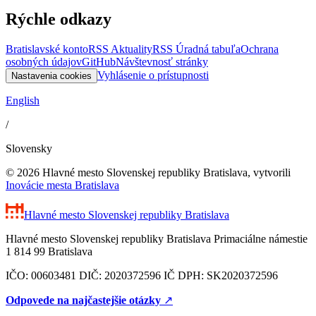
Rýchle odkazy
Bratislavské konto
RSS Aktuality
RSS Úradná tabuľa
Ochrana
osobných údajov
GitHub
Návštevnosť stránky
Vyhlásenie o prístupnosti
Nastavenia cookies
English
/
Slovensky
© 2026 Hlavné mesto Slovenskej republiky Bratislava, vytvorili
Inovácie mesta Bratislava
Hlavné mesto Slovenskej republiky
Bratislava
Hlavné mesto Slovenskej republiky Bratislava Primaciálne námestie
1 814 99 Bratislava
IČO: 00603481 DIČ: 2020372596 IČ DPH: SK2020372596
Odpovede na najčastejšie otázky
↗︎