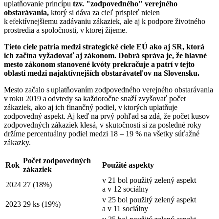
uplatňovanie princípu
tzv. "zodpovedného" verejného
obstarávania,
ktorý si dáva za cieľ prispieť nielen
k efektívnejšiemu zadávaniu zákaziek, ale aj k podpore životného
prostredia a spoločnosti, v ktorej žijeme.
Tieto ciele patria medzi strategické ciele EÚ ako aj SR, ktorá
ich začína vyžadovať aj zákonom. Dobrá správa je, že hlavné
mesto zákonom stanovené kvóty prekračuje a patrí v tejto
oblasti medzi najaktívnejších obstarávateľov na Slovensku.
Mesto začalo s uplatňovaním zodpovedného verejného obstarávania
v roku 2019 a odvtedy sa každoročne snaží zvyšovať počet
zákaziek, ako aj ich finančný podiel, v ktorých uplatňuje
zodpovedný aspekt. Aj keď na prvý pohľad sa zdá, že počet kusov
zodpovedných zákaziek klesá, v skutočnosti si za posledné roky
držíme percentuálny podiel medzi 18 – 19 % na všetky súťažné
zákazky.
Počet zodpovedných
Rok
Použité aspekty
zákaziek
v 21 bol použitý zelený aspekt
2024
27 (18%)
a v 12 sociálny
v 25 bol použitý zelený aspekt
2023
29 ks (19%)
a v 11 sociálny