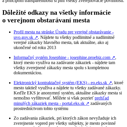
a princípom transparentnosti si plní všetky zverejňovacie povinnosti.
Dôležité odkazy na všetky informácie
o verejnom obstarávaní mesta
Profil mesta na stránke Úradu pre verejné obstarávanie -
uvo.gov.sk
↗︎
. Nájdete tu všetky podlimitné a nadlimitné
verejné zákazky hlavného mesta, tak aktuálne, ako aj
ukončené od roku 2013
Informačný systém Josephine - josephine.proebiz.com
↗︎
,
ktorý mesto využíva na zadávanie zákaziek - nájdete tam
všetky zverejnené zákazky mesta spolu s kompletnou
dokumentáciou.
Elektronický kontraktačný systém (EKS) - eo.eks.sk
↗︎
, ktoré
mesto taktiež využíva a nájdete tu všetky zadávané zákazky.
Keďže EKS je anonymný systém, aktuálne zákazky mesta si
nemožno vyfiltrovať. Môžete si však pozrieť
prehľad
minulých zákaziek mesta - portal.eks.sk
↗︎
zadávaných
prostredníctvom tohto systému
Zo zadávania zákaziek, pri ktorých zákon nevyžaduje ich
zverejnenie vopred pre všetky subjekty, je mesto povinné