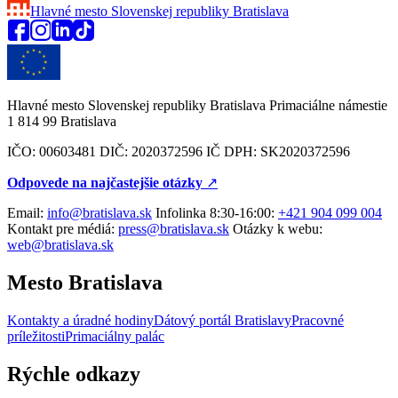
Hlavné mesto Slovenskej republiky
Bratislava
Hlavné mesto Slovenskej republiky Bratislava Primaciálne námestie
1 814 99 Bratislava
IČO: 00603481 DIČ: 2020372596 IČ DPH: SK2020372596
Odpovede na najčastejšie otázky
↗︎
Email:
info@bratislava.sk
Infolinka 8:30-16:00:
+421 904 099 004
Kontakt pre médiá:
press@bratislava.sk
Otázky k webu:
web@bratislava.sk
Mesto Bratislava
Kontakty a úradné hodiny
Dátový portál Bratislavy
Pracovné
príležitosti
Primaciálny palác
Rýchle odkazy