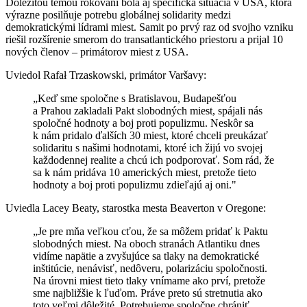
Dôležitou témou rokovaní bola aj špecifická situácia v USA, ktorá
výrazne posilňuje potrebu globálnej solidarity medzi
demokratickými lídrami miest. Samit po prvý raz od svojho vzniku
riešil rozšírenie smerom do transatlantického priestoru a prijal 10
nových členov – primátorov miest z USA.
Uviedol Rafał Trzaskowski, primátor Varšavy:
„Keď sme spoločne s Bratislavou, Budapešťou
a Prahou zakladali Pakt slobodných miest, spájali nás
spoločné hodnoty a boj proti populizmu. Neskôr sa
k nám pridalo ďalších 30 miest, ktoré chceli preukázať
solidaritu s našimi hodnotami, ktoré ich žijú vo svojej
každodennej realite a chcú ich podporovať. Som rád, že
sa k nám pridáva 10 amerických miest, pretože tieto
hodnoty a boj proti populizmu zdieľajú aj oni."
Uviedla Lacey Beaty, starostka mesta Beaverton v Oregone:
„Je pre mňa veľkou cťou, že sa môžem pridať k Paktu
slobodných miest. Na oboch stranách Atlantiku dnes
vidíme napätie a zvyšujúce sa tlaky na demokratické
inštitúcie, nenávisť, nedôveru, polarizáciu spoločnosti.
Na úrovni miest tieto tlaky vnímame ako prví, pretože
sme najbližšie k ľuďom. Práve preto sú stretnutia ako
toto veľmi dôležité. Potrebujeme spoločne chrániť