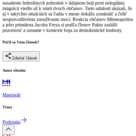
nasadenie federálnych jednotiek v údajnom boji proti nelegálnej
imigrácii viedlo až k smrti dvoch občanov. Tieto udalosti ukázali, že
aj v takýchto situáciách sa ľudia v meste dokážu zomknúť a čeliť
nespravodlivému zneužívaniu moci. Reakcia občanov Minneapolisu
a jeho primátora Jacoba Freya si podľa členov Paktu zaslúži
pozornosť a uznanie v kontexte boja za demokratické hodnoty.
Páčil sa Vám článok?
Zdieľať článok
Autor obsahu
Magistrát
Témy
Podujatia