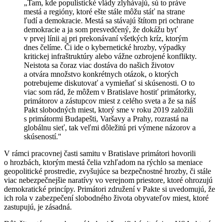
„Tam, kde populistické vlády zlyhávajú, sú to práve
mestá a regióny, ktoré ešte stále môžu stáť na strane
ľudí a demokracie. Mestá sa stávajú štítom pri ochrane
demokracie a ja som presvedčený, že dokážu byť
v prvej línii aj pri prekonávaní všetkých kríz, ktorým
dnes čelíme. Či ide o kybernetické hrozby, výpadky
kritickej infraštruktúry alebo vážne ozbrojené konflikty.
Neistota sa čoraz viac dostáva do našich životov
a otvára množstvo konkrétnych otázok, o ktorých
potrebujeme diskutovať a vymieňať si skúsenosti. O to
viac som rád, že môžem v Bratislave hostiť primátorky,
primátorov a zástupcov miest z celého sveta a že sa náš
Pakt slobodných miest, ktorý sme v roku 2019 založili
s primátormi Budapešti, Varšavy a Prahy, rozrastá na
globálnu sieť, tak veľmi dôležitú pri výmene názorov a
skúseností."
V rámci pracovnej časti samitu v Bratislave primátori hovorili
o hrozbách, ktorým mestá čelia vzhľadom na rýchlo sa meniace
geopolitické prostredie, zvyšujúce sa bezpečnostné hrozby, či stále
viac nebezpečnejšie naratívy vo verejnom priestore, ktoré ohrozujú
demokratické princípy. Primátori združení v Pakte si uvedomujú, že
ich rola v zabezpečení slobodného života obyvateľov miest, ktoré
zastupujú, je zásadná.