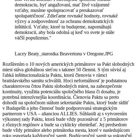
demokraciu, byť angažovaní, mať živé vzájomné
vzťahy, musíme spolupracovať a preukazovať
spolupatričnosť. Zdieľame rovnaké hodnoty, rovnaké
výzvy a zodpovednosť za ochranu demokratických
inštitúcií. Vzťahy, ktoré tu budujeme, napomáhajú
demokracii, aby bola odolná aj keď vo svete je stále
väčší populizmus."
Lacey Beaty_starostka Beavertonu v Oregone.JPG
Rozšírením o 10 nových amerických primátorov sa Pakt slobodných
miest stáva globálnou sieťou s takmer 50 členmi. S tým súvisí aj
ľahká inštitucionalizácia Paktu, ktorú členovia v rámci
bratislavského samitu schválili. Hoci neformálnosť je podstatnou
charakterovou črtou Paktu slobodných miest, na zabezpečenie
kontinuity, využitia potenciálu spoločného hlasu či dosahu, je
potrebná intenzívnejšia koordinácia. Členovia Paktu sa preto
dohodli na spoločnom stálom sekretariáte Paktu, ktorý bude sídliť
v Budapešti a jeho činnosť bude podporovaná strategickým
partnerom v USA – alianciou ALLIES. Súhlasili aj s vytvorením
výkonnej rady Paktu, ktorá bude vždy pozostávať z 5 primátorov
z rôznych regiónov a bude sa cyklicky obmieňať. Jej predsedom
bude vždy primátor alebo primátorka mesta, ktoré v nasledujúcom
roku usporiada každoročný samit. Budúcoročný samit sa uskutoční