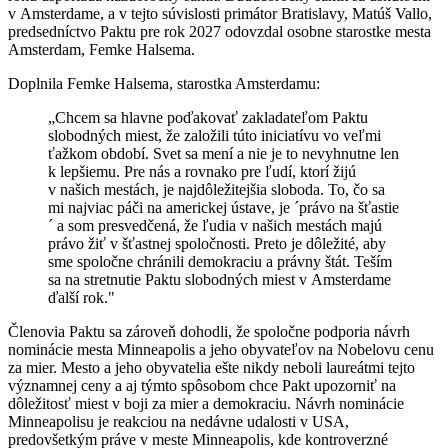
v Amsterdame, a v tejto súvislosti primátor Bratislavy, Matúš Vallo,
predsedníctvo Paktu pre rok 2027 odovzdal osobne starostke mesta
Amsterdam, Femke Halsema.
Doplnila Femke Halsema, starostka Amsterdamu:
„Chcem sa hlavne poďakovať zakladateľom Paktu
slobodných miest, že založili túto iniciatívu vo veľmi
ťažkom období. Svet sa mení a nie je to nevyhnutne len
k lepšiemu. Pre nás a rovnako pre ľudí, ktorí žijú
v našich mestách, je najdôležitejšia sloboda. To, čo sa
mi najviac páči na americkej ústave, je ´právo na šťastie
´ a som presvedčená, že ľudia v našich mestách majú
právo žiť v šťastnej spoločnosti. Preto je dôležité, aby
sme spoločne chránili demokraciu a právny štát. Teším
sa na stretnutie Paktu slobodných miest v Amsterdame
ďalší rok."
Členovia Paktu sa zároveň dohodli, že spoločne podporia návrh
nominácie mesta Minneapolis a jeho obyvateľov na Nobelovu cenu
za mier. Mesto a jeho obyvatelia ešte nikdy neboli laureátmi tejto
významnej ceny a aj týmto spôsobom chce Pakt upozorniť na
dôležitosť miest v boji za mier a demokraciu. Návrh nominácie
Minneapolisu je reakciou na nedávne udalosti v USA,
predovšetkým práve v meste Minneapolis, kde kontroverzné