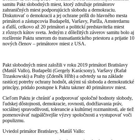
samitu Pakt slobodných miest, ktorý združuje primátorov
zahraničných miest podporujúcich slobodu a demokraciu.
Diskutovať o demokracii a jej ochrane prišli do hlavného mesta
primátori a zástupcovia Budapešti, Varšavy, Paríža, Amsterdamu
a ďalší, celkovo až 20 primátori a politickí predstavitelia miest
z rôznych kútov sveta. Jedným z dôležitých záverov samitu bolo aj
rozšírenie Paktu smerom do transatlantického priestoru a prijatie 10
nových členov – primátorov miest z USA.
Pakt slobodných miest založili v roku 2019 primátori Bratislavy
(Matúš Vallo), Budapešti (Gergely Karácsony), Varšavy (Rafał
Trzaskowski) a Prahy (Zdeněk Hřib) a odvtedy sa na základe
rastúcej potreby ochrany hodnôt, akými sú sloboda a demokratické
princípy, pridalo postupne k Paktu takmer 40 primátorov miest.
Cieľom Paktu je chrániť a podporovať spoločné hodnoty slobody,
ľudskej dôstojnosti, demokracie, rovnosti, dodržiavania práv,
sociálnej spravodlivosti, tolerancie a kultúrnej rozmanitosti, ale tiež
pomenovávať najpálčivejšie výzvy spoločnosti a vystupovať voči
populizmu.
Uviedol primátor Bratislavy, Matúš Vallo: