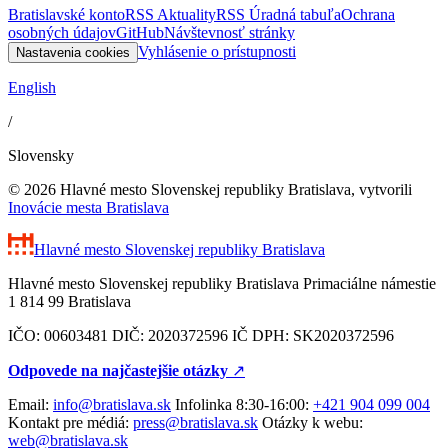
Bratislavské konto
RSS Aktuality
RSS Úradná tabuľa
Ochrana
osobných údajov
GitHub
Návštevnosť stránky
Vyhlásenie o prístupnosti
Nastavenia cookies
English
/
Slovensky
© 2026 Hlavné mesto Slovenskej republiky Bratislava, vytvorili
Inovácie mesta Bratislava
Hlavné mesto Slovenskej republiky
Bratislava
Hlavné mesto Slovenskej republiky Bratislava Primaciálne námestie
1 814 99 Bratislava
IČO: 00603481 DIČ: 2020372596 IČ DPH: SK2020372596
Odpovede na najčastejšie otázky
↗︎
Email:
info@bratislava.sk
Infolinka 8:30-16:00:
+421 904 099 004
Kontakt pre médiá:
press@bratislava.sk
Otázky k webu:
web@bratislava.sk