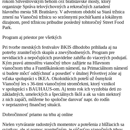
rokom Silvestrovským behom cez bratislavské mosty, ktorý
organizuje Správa telovýchovných a rekreačných zariadení
hlavného mesta SR Bratislavy. V adventom období sa Stará tržnica
zmení na Vianočnú tržnicu so sezónnymi pochúťkami a lokálnym
dizajnom, pred tržnicou pribudne posledný tohtoročný Street Food
Park.
Program aj priestor pre všetkých
Pri tvorbe mestských festivalov BKIS dlhodobo prihliada aj na
potreby zraniteľných skupín a znevýhodnených. Program pre
nevidiacich a nepočujúcich pravidelne zahŕňa do viacerých podujatí.
Kým pravú atmosféru vianočný trhov zažijete na Hlavnom
vianočnom trhu a Františkánskom námestí, na Primaciálnom námestí
si budete môcť oddýchnuť a posedieť v útulnej Prívetivej zóne aj
vďaka spolupráci s IKEA. Okoloidúcich poteší už ôsmykrát
Vianočný les s 36-timi vianočnými stromčekmi, ktorý vznikol
v spolupráci s BAUHAUS-om. Aj tento rok ich vyzdobia deti zo
základných, umeleckých a špeciálnych škôl a ak sa vám niektorý
z nich zapáči, môžeme ho spoločne darovať napr. do rodín
v nepriaznivej finančnej situácii.
Dobročinnosť priamo na trhu aj online
Nielen vytváranie radostných momentov a potešenia z blížiacich sa
sviatkov, ale aj pomoc zraniteľným, je súčasťou vianočných trhov.