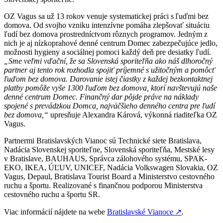
OZ Vagus sa už 13 rokov venuje systematickej práci s ľuďmi bez
domova. Od svojho vzniku intenzívne pomáha zlepšovať situáciu
ľudí bez domova prostredníctvom rôznych programov. Jedným z
nich je aj nízkoprahové denné centrum Domec zabezpečujúce jedlo,
možnosti hygieny a sociálnej pomoci každý deň pre desiatky ľudí.
„Sme veľmi vďační, že sa Slovenská sporiteľňa ako náš dlhoročný
partner aj tento rok rozhodla spojiť príjemné s užitočným a pomôcť
ľuďom bez domova. Darovanie istej čiastky z každej bezkontaktnej
platby pomôže vyše 1300 ľuďom bez domova, ktorí navštevujú naše
denné centrum Domec. Finančný dar pôjde práve na náklady
spojené s prevádzkou Domca, najväčšieho denného centra pre ľudí
bez domova,“
upresňuje Alexandra Kárová, výkonná riaditeľka OZ
Vagus.
Partnermi Bratislavských Vianoc sú Technické siete Bratislava,
Nadácia Slovenskej sporiteľne, Slovenská sporiteľňa, Mestské lesy
v Bratislave, BAUHAUS, Správca zálohového systému, SPAK-
EKO, IKEA, ÚĽUV, UNICEF, Nadácia Volkswagen Slovakia, OZ
Vagus, Depaul, Bratislava Tourist Board a Ministerstvo cestovného
ruchu a športu. Realizované s finančnou podporou Ministerstva
cestovného ruchu a športu SR.
Viac informácií nájdete na webe
Bratislavské Vianoce
↗︎
.