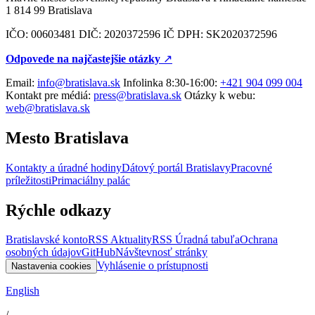
1 814 99 Bratislava
IČO: 00603481 DIČ: 2020372596 IČ DPH: SK2020372596
Odpovede na najčastejšie otázky
↗︎
Email:
info@bratislava.sk
Infolinka 8:30-16:00:
+421 904 099 004
Kontakt pre médiá:
press@bratislava.sk
Otázky k webu:
web@bratislava.sk
Mesto Bratislava
Kontakty a úradné hodiny
Dátový portál Bratislavy
Pracovné
príležitosti
Primaciálny palác
Rýchle odkazy
Bratislavské konto
RSS Aktuality
RSS Úradná tabuľa
Ochrana
osobných údajov
GitHub
Návštevnosť stránky
Vyhlásenie o prístupnosti
Nastavenia cookies
English
/