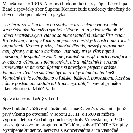
Matúša Valla o 18:15. Ako prví hudobní hostia vystúpia Peter Lipa
Band a spevácky zbor Superar. Koncert bude umelecky tlmočený do
slovenského posunkového jazyka.
„Už teraz sa veľmi teším na spoločné rozsvietenie vianočného
stromčeka ako hlavného symbolu Vianoc. A to je len začiatok. V
rámci Bratislavských Vianoc sa bude vianočná nálada šíriť celou
Bratislavou, a to aj vďaka zapojeniu sa mestských častí a mestských
organizácií. Koncerty, trhy, vianočné čítania, pestrý program pre
deti, výstavy a mnoho ďalšieho. Vianočný trh je však najmä
miestom, kde spoločne zdieľame pokojnú atmosféru prichádzajúcich
sviatkov a tešíme sa z plánovaných, ale aj náhodných stretnutí,
usmievame sa na seba, úprimne si navzájom prajeme krásne
Vianoce a všetci sa snažíme byť na druhých tak trochu lepší.
Vianočný trh je jednoducho o ľudskej blízkosti, porozumení, ktoré sa
nám v poslednom období tak trochu vytratili,“
uviedol primátor
hlavného mesta Matúš Vallo.
Spev a tanec na každý víkend
Prvé hudobné zážitky si návštevníci a návštevníčky vychutnajú už
prvý víkend po otvorení. V sobotu 23. 11. o 15:00 si môžete
vypočuť deti zo Základnej umeleckej školy Vrbenského, o 19:00
pricestuje so svojim programom Folklórny súbor HONT z Krupiny.
Vystúpenie študentov herectva z Konzervatória a ich vianočné