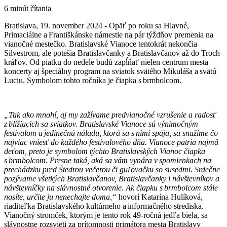
6 minút čítania
Bratislava, 19. november 2024 - Opäť po roku sa Hlavné,
Primaciálne a Františkánske námestie na pár týždňov premenia na
vianočné mestečko. Bratislavské Vianoce tentokrát nekončia
Silvestrom, ale potešia Bratislavčanky a Bratislavčanov až do Troch
kráľov. Od piatku do nedele budú zapĺňať nielen centrum mesta
koncerty aj špeciálny program na sviatok svätého Mikuláša a svätú
Luciu. Symbolom tohto ročníka je čiapka s brmbolcom.
„Tak ako mnohí, aj my zažívame predvianočné vzrušenie a radosť
z blížiacich sa sviatkov. Bratislavské Vianoce sú výnimočným
festivalom a jedinečnú náladu, ktorá sa s nimi spája, sa snažíme čo
najviac vniesť do každého festivalového dňa. Vianoce patria najmä
deťom, preto je symbolom týchto Bratislavských Vianoc čiapka
s brmbolcom. Presne taká, aká sa vám vynára v spomienkach na
prechádzku pred Štedrou večerou či guľovačku so susedmi. Srdečne
pozývame všetkých Bratislavčanov, Bratislavčanky i návštevníkov a
návštevníčky na slávnostné otvorenie. Ak čiapku s brmbolcom stále
nosíte, určite ju nenechajte doma,“
hovorí Katarína Hulíková,
riaditeľka Bratislavského kultúrneho a informačného strediska.
Vianočný stromček, ktorým je tento rok 49-ročná jedľa biela, sa
slávnostne rozsvieti za prítomnosti primátora mesta Bratislavy