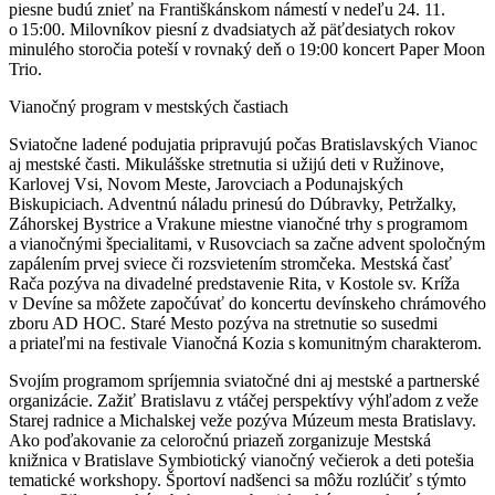
piesne budú znieť na Františkánskom námestí v nedeľu 24. 11.
o 15:00. Milovníkov piesní z dvadsiatych až päťdesiatych rokov
minulého storočia poteší v rovnaký deň o 19:00 koncert Paper Moon
Trio.
Vianočný program v mestských častiach
Sviatočne ladené podujatia pripravujú počas Bratislavských Vianoc
aj mestské časti. Mikulášske stretnutia si užijú deti v Ružinove,
Karlovej Vsi, Novom Meste, Jarovciach a Podunajských
Biskupiciach. Adventnú náladu prinesú do Dúbravky, Petržalky,
Záhorskej Bystrice a Vrakune miestne vianočné trhy s programom
a vianočnými špecialitami, v Rusovciach sa začne advent spoločným
zapálením prvej sviece či rozsvietením stromčeka. Mestská časť
Rača pozýva na divadelné predstavenie Rita, v Kostole sv. Kríža
v Devíne sa môžete započúvať do koncertu devínskeho chrámového
zboru AD HOC. Staré Mesto pozýva na stretnutie so susedmi
a priateľmi na festivale Vianočná Kozia s komunitným charakterom.
Svojím programom spríjemnia sviatočné dni aj mestské a partnerské
organizácie. Zažiť Bratislavu z vtáčej perspektívy výhľadom z veže
Starej radnice a Michalskej veže pozýva Múzeum mesta Bratislavy.
Ako poďakovanie za celoročnú priazeň zorganizuje Mestská
knižnica v Bratislave Symbiotický vianočný večierok a deti potešia
tematické workshopy. Športoví nadšenci sa môžu rozlúčiť s týmto