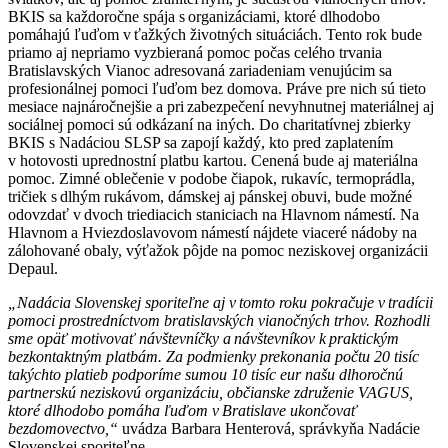
BKIS sa každoročne spája s organizáciami, ktoré dlhodobo
pomáhajú ľuďom v ťažkých životných situáciách. Tento rok bude
priamo aj nepriamo vyzbieraná pomoc počas celého trvania
Bratislavských Vianoc adresovaná zariadeniam venujúcim sa
profesionálnej pomoci ľuďom bez domova. Práve pre nich sú tieto
mesiace najnáročnejšie a pri zabezpečení nevyhnutnej materiálnej aj
sociálnej pomoci sú odkázaní na iných. Do charitatívnej zbierky
BKIS s Nadáciou SLSP sa zapojí každý, kto pred zaplatením
v hotovosti uprednostní platbu kartou. Cenená bude aj materiálna
pomoc. Zimné oblečenie v podobe čiapok, rukavíc, termoprádla,
tričiek s dlhým rukávom, dámskej aj pánskej obuvi, bude možné
odovzdať v dvoch triediacich staniciach na Hlavnom námestí. Na
Hlavnom a Hviezdoslavovom námestí nájdete viaceré nádoby na
zálohované obaly, výťažok pôjde na pomoc neziskovej organizácii
Depaul.
„Nadácia Slovenskej sporiteľne aj v tomto roku pokračuje v tradícii
pomoci prostredníctvom bratislavských vianočných trhov. Rozhodli
sme opäť motivovať návštevníčky a návštevníkov k praktickým
bezkontaktným platbám. Za podmienky prekonania počtu 20 tisíc
takýchto platieb podporíme sumou 10 tisíc eur našu dlhoročnú
partnerskú neziskovú organizáciu, občianske združenie VAGUS,
ktoré dlhodobo pomáha ľuďom v Bratislave ukončovať
bezdomovectvo,“
uvádza Barbara Henterová, správkyňa Nadácie
Slovenskej sporiteľne.