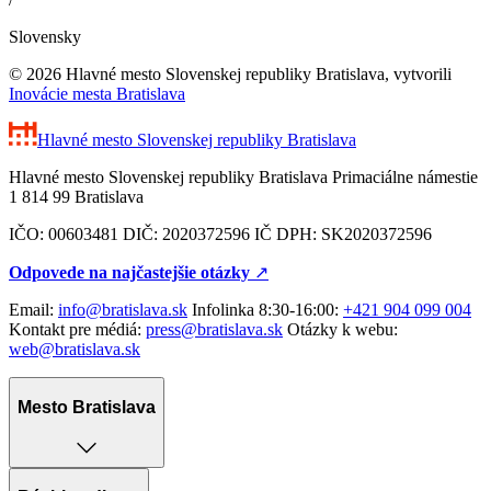
Slovensky
© 2026 Hlavné mesto Slovenskej republiky Bratislava, vytvorili
Inovácie mesta Bratislava
Hlavné mesto Slovenskej republiky
Bratislava
Hlavné mesto Slovenskej republiky Bratislava Primaciálne námestie
1 814 99 Bratislava
IČO: 00603481 DIČ: 2020372596 IČ DPH: SK2020372596
Odpovede na najčastejšie otázky
↗︎
Email:
info@bratislava.sk
Infolinka 8:30-16:00:
+421 904 099 004
Kontakt pre médiá:
press@bratislava.sk
Otázky k webu:
web@bratislava.sk
Mesto Bratislava