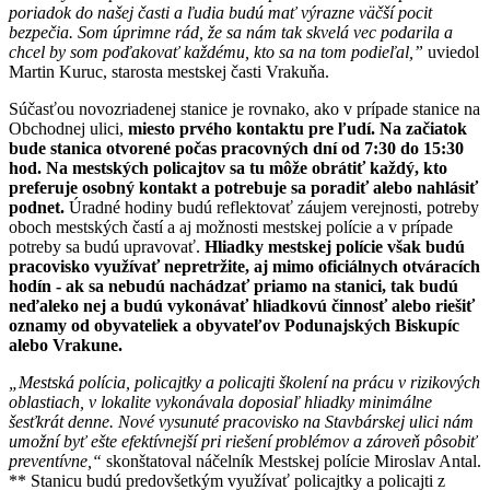
poriadok do našej časti a ľudia budú mať výrazne väčší pocit
bezpečia. Som úprimne rád, že sa nám tak skvelá vec podarila a
chcel by som poďakovať každému, kto sa na tom podieľal,”
uviedol
Martin Kuruc, starosta mestskej časti Vrakuňa.
Súčasťou novozriadenej stanice je rovnako, ako v prípade stanice na
Obchodnej ulici,
miesto prvého kontaktu pre ľudí. Na začiatok
bude stanica otvorené počas pracovných dní od 7:30 do 15:30
hod. Na mestských policajtov sa tu môže obrátiť každý, kto
preferuje osobný kontakt a potrebuje sa poradiť alebo nahlásiť
podnet.
Úradné hodiny budú reflektovať záujem verejnosti, potreby
oboch mestských častí a aj možnosti mestskej polície a v prípade
potreby sa budú upravovať.
Hliadky mestskej polície však budú
pracovisko využívať nepretržite, aj mimo oficiálnych otváracích
hodín - ak sa nebudú nachádzať priamo na stanici, tak budú
neďaleko nej a budú vykonávať hliadkovú činnosť alebo riešiť
oznamy od obyvateliek a obyvateľov Podunajských Biskupíc
alebo Vrakune.
„Mestská polícia, policajtky a policajti školení na prácu v rizikových
oblastiach, v lokalite vykonávala doposiaľ hliadky minimálne
šesťkrát denne. Nové vysunuté pracovisko na Stavbárskej ulici nám
umožní byť ešte efektívnejší pri riešení problémov a zároveň pôsobiť
preventívne,“
skonštatoval náčelník Mestskej polície Miroslav Antal.
** Stanicu budú predovšetkým využívať policajtky a policajti z