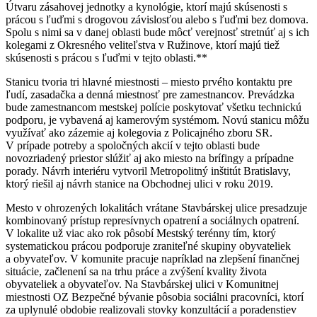
Útvaru zásahovej jednotky a kynológie, ktorí majú skúsenosti s
prácou s ľuďmi s drogovou závislosťou alebo s ľuďmi bez domova.
Spolu s nimi sa v danej oblasti bude môcť verejnosť stretnúť aj s ich
kolegami z Okresného veliteľstva v Ružinove, ktorí majú tiež
skúsenosti s prácou s ľuďmi v tejto oblasti.**
Stanicu tvoria tri hlavné miestnosti – miesto prvého kontaktu pre
ľudí, zasadačka a denná miestnosť pre zamestnancov. Prevádzka
bude zamestnancom mestskej polície poskytovať všetku technickú
podporu, je vybavená aj kamerovým systémom. Novú stanicu môžu
využívať ako zázemie aj kolegovia z Policajného zboru SR.
V prípade potreby a spoločných akcií v tejto oblasti bude
novozriadený priestor slúžiť aj ako miesto na brífingy a prípadne
porady. Návrh interiéru vytvoril Metropolitný inštitút Bratislavy,
ktorý riešil aj návrh stanice na Obchodnej ulici v roku 2019.
Mesto v ohrozených lokalitách vrátane Stavbárskej ulice presadzuje
kombinovaný prístup represívnych opatrení a sociálnych opatrení.
V lokalite už viac ako rok pôsobí Mestský terénny tím, ktorý
systematickou prácou podporuje zraniteľné skupiny obyvateliek
a obyvateľov. V komunite pracuje napríklad na zlepšení finančnej
situácie, začlenení sa na trhu práce a zvýšení kvality života
obyvateliek a obyvateľov. Na Stavbárskej ulici v Komunitnej
miestnosti OZ Bezpečné bývanie pôsobia sociálni pracovníci, ktorí
za uplynulé obdobie realizovali stovky konzultácií a poradenstiev