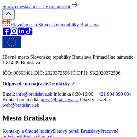
Správa mesta a mestské organizácie
Hlavné mesto Slovenskej republiky
Bratislava
Hlavné mesto Slovenskej republiky Bratislava Primaciálne námestie
1 814 99 Bratislava
IČO: 00603481 DIČ: 2020372596 IČ DPH: SK2020372596
Odpovede na najčastejšie otázky
↗︎
Email:
info@bratislava.sk
Infolinka 8:30-16:00:
+421 904 099 004
Kontakt pre médiá:
press@bratislava.sk
Otázky k webu:
web@bratislava.sk
Mesto Bratislava
Kontakty a úradné hodiny
Dátový portál Bratislavy
Pracovné
príležitosti
Primaciálny palác