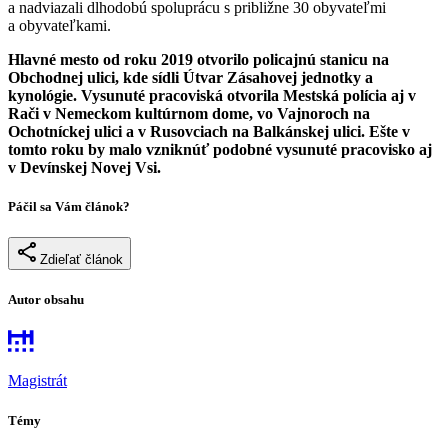
a nadviazali dlhodobú spoluprácu s približne 30 obyvateľmi
a obyvateľkami.
Hlavné mesto od roku 2019 otvorilo policajnú stanicu na
Obchodnej ulici, kde sídli Útvar Zásahovej jednotky a
kynológie. Vysunuté pracoviská otvorila Mestská polícia aj v
Rači v Nemeckom kultúrnom dome, vo Vajnoroch na
Ochotníckej ulici a v Rusovciach na Balkánskej ulici. Ešte v
tomto roku by malo vzniknúť podobné vysunuté pracovisko aj
v Devínskej Novej Vsi.
Páčil sa Vám článok?
Zdieľať článok
Autor obsahu
Magistrát
Témy