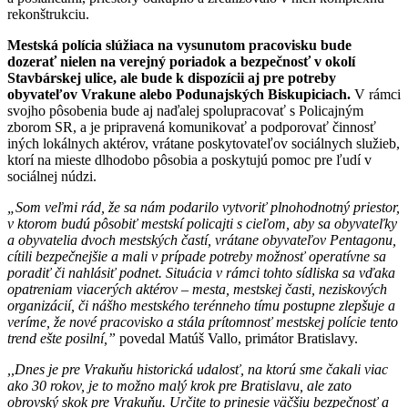
rekonštrukciu.
Mestská polícia slúžiaca na vysunutom pracovisku bude
dozerať nielen na verejný poriadok a bezpečnosť v okolí
Stavbárskej ulice, ale bude k dispozícii aj pre potreby
obyvateľov Vrakune alebo Podunajských Biskupiciach.
V rámci
svojho pôsobenia bude aj naďalej spolupracovať s Policajným
zborom SR, a je pripravená komunikovať a podporovať činnosť
iných lokálnych aktérov, vrátane poskytovateľov sociálnych služieb,
ktorí na mieste dlhodobo pôsobia a poskytujú pomoc pre ľudí v
sociálnej núdzi.
„Som veľmi rád, že sa nám podarilo vytvoriť plnohodnotný priestor,
v ktorom budú pôsobiť mestskí policajti s cieľom, aby sa obyvateľky
a obyvatelia dvoch mestských častí, vrátane obyvateľov Pentagonu,
cítili bezpečnejšie a mali v prípade potreby možnosť operatívne sa
poradiť či nahlásiť podnet. Situácia v rámci tohto sídliska sa vďaka
opatreniam viacerých aktérov – mesta, mestskej časti, neziskových
organizácií, či nášho mestského terénneho tímu postupne zlepšuje a
veríme, že nové pracovisko a stála prítomnosť mestskej polície tento
trend ešte posilní,”
povedal Matúš Vallo, primátor Bratislavy.
,,Dnes je pre Vrakuňu historická udalosť, na ktorú sme čakali viac
ako 30 rokov, je to možno malý krok pre Bratislavu, ale zato
obrovský skok pre Vrakuňu. Určite to prinesie väčšiu bezpečnosť a