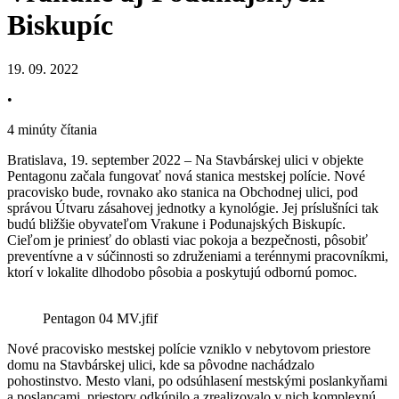
Biskupíc
19. 09. 2022
•
4 minúty čítania
Bratislava, 19. september 2022 – Na Stavbárskej ulici v objekte
Pentagonu začala fungovať nová stanica mestskej polície. Nové
pracovisko bude, rovnako ako stanica na Obchodnej ulici, pod
správou Útvaru zásahovej jednotky a kynológie. Jej príslušníci tak
budú bližšie obyvateľom Vrakune i Podunajských Biskupíc.
Cieľom je priniesť do oblasti viac pokoja a bezpečnosti, pôsobiť
preventívne a v súčinnosti so združeniami a terénnymi pracovníkmi,
ktorí v lokalite dlhodobo pôsobia a poskytujú odbornú pomoc.
Pentagon 04 MV.jfif
Nové pracovisko mestskej polície vzniklo v nebytovom priestore
domu na Stavbárskej ulici, kde sa pôvodne nachádzalo
pohostinstvo. Mesto vlani, po odsúhlasení mestskými poslankyňami
a poslancami, priestory odkúpilo a zrealizovalo v nich komplexnú