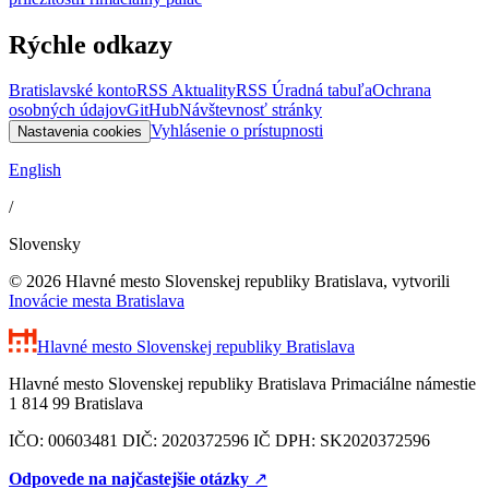
Rýchle odkazy
Bratislavské konto
RSS Aktuality
RSS Úradná tabuľa
Ochrana
osobných údajov
GitHub
Návštevnosť stránky
Vyhlásenie o prístupnosti
Nastavenia cookies
English
/
Slovensky
© 2026 Hlavné mesto Slovenskej republiky Bratislava, vytvorili
Inovácie mesta Bratislava
Hlavné mesto Slovenskej republiky
Bratislava
Hlavné mesto Slovenskej republiky Bratislava Primaciálne námestie
1 814 99 Bratislava
IČO: 00603481 DIČ: 2020372596 IČ DPH: SK2020372596
Odpovede na najčastejšie otázky
↗︎