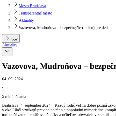
Mesto Bratislava
Transparentné mesto
Aktuality
Vazovova, Mudroňova – bezpečnejšie (nielen) pre deti
Späť
Aktuality
Vazovova, Mudroňova – bezpečnej
04. 09. 2024
•
5 minút čítania
Bratislava, 4. september 2024 – Každý rodič veľmi dobre pozná „škol
v okolí škôl vznikajú pravidelne ráno a popoludní mimoriadne komplik
tom počúvame – rodičov, učiteľky a učiteľov, obyvateľov z okolia aj 