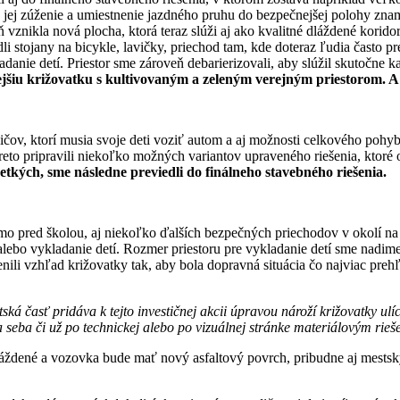
 jej zúženie a umiestnenie jazdného pruhu do bezpečnejšej polohy zna
vznikla nová plocha, ktorá teraz slúži aj ako kvalitné dláždené korid
i stojany na bicykle, lavičky, priechod tam, kde doteraz ľudia často pre
danie detí. Priestor sme zároveň debarierizovali, aby slúžil skutočne
šiu križovatku s kultivovaným a zeleným verejným priestorom. A 
čov, ktorí musia svoje deti voziť autom a aj možnosti celkového pohyb
eto pripravili niekoľko možných variantov upraveného riešenia, ktoré o
šetkých, sme následne previedli do finálneho stavebného riešenia.
mo pred školou, aj niekoľko ďalších bezpečných priechodov v okolí na t
bo vykladanie detí. Rozmer priestoru pre vykladanie detí sme nadimenz
enili vzhľad križovatky tak, aby bola dopravná situácia čo najviac prehľ
tská časť pridáva k tejto investičnej akcii úpravou nároží križovatky u
 seba či už po technickej alebo po vizuálnej stránke materiálovým rie
ždené a vozovka bude mať nový asfaltový povrch, pribudne aj mestský