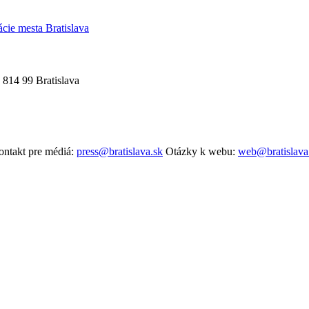
ácie mesta Bratislava
 814 99 Bratislava
ntakt pre médiá:
press@bratislava.sk
Otázky k webu:
web@bratislava