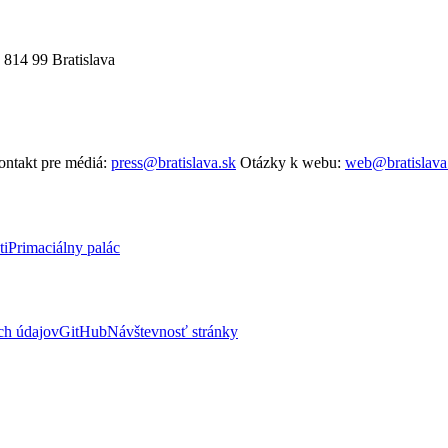
 814 99 Bratislava
ntakt pre médiá:
press@bratislava.sk
Otázky k webu:
web@bratislava
ti
Primaciálny palác
ch údajov
GitHub
Návštevnosť stránky