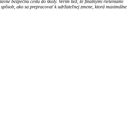
avne bezpečnú cestu do školy. Verím tiež, že finálnymi riešeniami
brý spôsob, ako sa prepracovať k udržateľnej zmene, ktorá maximálne