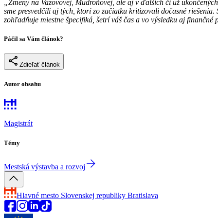
„Zmeny na Vazovovej, Mudroňovej, ale aj v ďalších či už ukončených a
sme presvedčili aj tých, ktorí zo začiatku kritizovali dočasné rieše
zohľadňuje miestne špecifiká, šetrí váš čas a vo výsledku aj finančné 
Páčil sa Vám článok?
Zdieľať článok
Autor obsahu
Magistrát
Témy
Mestská výstavba a rozvoj
Hlavné mesto Slovenskej republiky
Bratislava