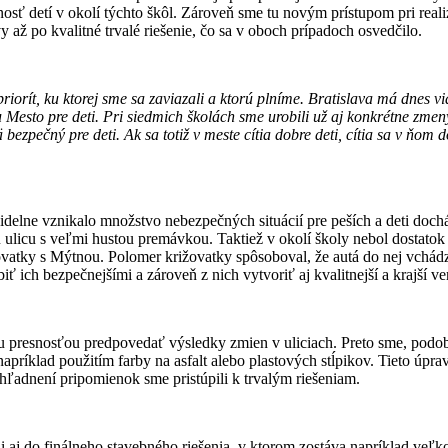
ť detí v okolí týchto škôl. Zároveň sme tu novým prístupom pri realiz
y až po kvalitné trvalé riešenie, čo sa v oboch prípadoch osvedčilo.
priorít, ku ktorej sme sa zaviazali a ktorú plníme. Bratislava má dnes 
u Mesto pre deti. Pri siedmich školách sme urobili už aj konkrétne zmen
zpečný pre deti. Ak sa totiž v meste cítia dobre deti, cítia sa v ňom do
videlne vznikalo množstvo nebezpečných situácií pre peších a deti d
 ulicu s veľmi hustou premávkou. Taktiež v okolí školy nebol dostatok 
vatky s Mýtnou. Polomer križovatky spôsoboval, že autá do nej vchádza
ť ich bezpečnejšími a zároveň z nich vytvoriť aj kvalitnejší a krajší ver
 presnosťou predpovedať výsledky zmien v uliciach. Preto sme, podobne 
príklad použitím farby na asfalt alebo plastových stĺpikov. Tieto úpr
ľadnení pripomienok sme pristúpili k trvalým riešeniam.
i aj do finálneho stavebného riešenia, v ktorom zostáva napríklad veľk