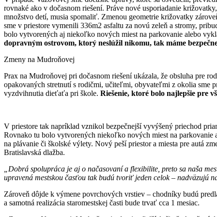
rovnaké ako v dočasnom riešení. Práve nové usporiadanie križovatky,
množstvo detí, musia spomaliť. Zmenou geometrie križovatky zároveň 
sme v priestore vymenili 336m2 asfaltu za novú zeleň a stromy, pribudl
bolo vytvorených aj niekoľko nových miest na parkovanie alebo vykla
dopravným ostrovom, ktorý neslúžil nikomu, tak máme bezpečnej
Zmeny na Mudroňovej
Prax na Mudroňovej pri dočasnom riešení ukázala, že obsluha pre rodi
opakovaných stretnutí s rodičmi, učiteľmi, obyvateľmi z okolia sme pr
vyzdvihnutia dieťaťa pri škole.
Riešenie, ktoré bolo najlepšie pre v
V priestore tak napríklad vznikol bezpečnejší vyvýšený priechod pria
Rovnako tu bolo vytvorených niekoľko nových miest na parkovanie ale
na plávanie či školské výlety. Nový peší priestor a miesta pre autá zm
Bratislavská dlažba.
„Dobrá spolupráca je aj o načasovaní a flexibilite, preto sa naša mes
upravená mestskou časťou tak budú tvoriť jeden celok – nadväzujú na
Zároveň dôjde k výmene povrchových vrstiev – chodníky budú predlá
a samotná realizácia staromestskej časti bude trvať cca 1 mesiac.