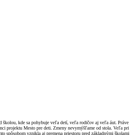
školou, kde sa pohybuje veľa detí, veľa rodičov aj veľa áut. Práve
rámci projektu Mesto pre deti. Zmeny nevymýšľame od stola. Veľa pri
kýmto spôsobom vznikla aj premena priestoru pred základnými školami