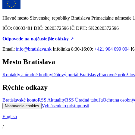
Hlavné mesto Slovenskej republiky Bratislava Primaciálne námestie 1
IČO: 00603481 DIČ: 2020372596 IČ DPH: SK2020372596
Odpovede na najčastejšie otázky
↗︎
Email:
info@bratislava.sk
Infolinka 8:30-16:00:
+421 904 099 004
Ko
Mesto Bratislava
Kontakty a úradné hodiny
Dátový portál Bratislavy
Pracovné príležitos
Rýchle odkazy
Bratislavské konto
RSS Aktuality
RSS Úradná tabuľa
Ochrana osobný
Vyhlásenie o prístupnosti
Nastavenia cookies
English
/