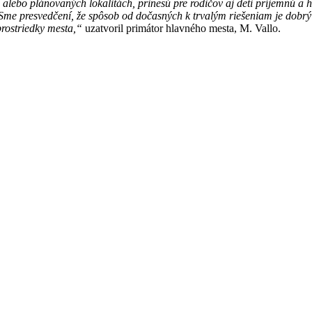
lebo plánovaných lokalitách, prinesú pre rodičov aj deti príjemnú a hl
nia. Sme presvedčení, že spôsob od dočasných k trvalým riešeniam je do
prostriedky mesta,“
uzatvoril primátor hlavného mesta, M. Vallo.