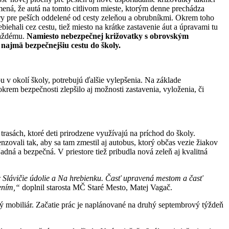
mená, že autá na tomto citlivom mieste, ktorým denne prechádza
ory pre peších oddelené od cesty zeleňou a obrubníkmi. Okrem toho
biehali cez cestu, tiež miesto na krátke zastavenie áut a úpravami tu
 každému.
Namiesto nebezpečnej križovatky s obrovským
najmä bezpečnejšiu cestu do školy.
u v okolí školy, potrebujú ďalšie vylepšenia. Na základe
krem bezpečnosti zlepšilo aj možnosti zastavenia, vyloženia, či
rasách, ktoré deti prirodzene využívajú na príchod do školy.
ovali tak, aby sa tam zmestil aj autobus, ktorý občas vezie žiakov
adná a bezpečná. V priestore tiež pribudla nová zeleň aj kvalitná
líc Slávičie údolie a Na hrebienku. Časť upravená mestom a časť
šením,“
doplnil starosta MČ Staré Mesto, Matej Vagač.
 mobiliár. Začatie prác je naplánované na druhý septembrový týždeň