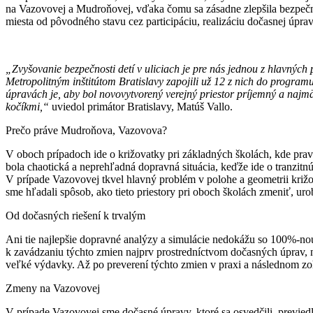
na Vazovovej a Mudroňovej, vďaka čomu sa zásadne zlepšila bezpečnos
miesta od pôvodného stavu cez participáciu, realizáciu dočasnej úprav
„Zvyšovanie bezpečnosti detí v uliciach je pre nás jednou z hlavných 
Metropolitným inštitútom Bratislavy zapojili už 12 z nich do program
úpravách je, aby bol novovytvorený verejný priestor príjemný a najmä be
kočíkmi,“
uviedol primátor Bratislavy, Matúš Vallo.
Prečo práve Mudroňova, Vazovova?
V oboch prípadoch ide o križovatky pri základných školách, kde pra
bola chaotická a neprehľadná dopravná situácia, keďže ide o tranzitnú
V prípade Vazovovej tkvel hlavný problém v polohe a geometrii križo
sme hľadali spôsob, ako tieto priestory pri oboch školách zmeniť, urobi
Od dočasných riešení k trvalým
Ani tie najlepšie dopravné analýzy a simulácie nedokážu so 100%-nou
k zavádzaniu týchto zmien najprv prostredníctvom dočasných úprav, na
veľké výdavky. Až po preverení týchto zmien v praxi a následnom zoh
Zmeny na Vazovovej
V prípade Vazovovej sme dočasné úpravy, ktoré sa osvedčili, previedl