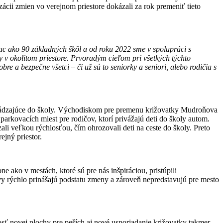
ácii zmien vo verejnom priestore dokázali za rok premeniť tieto
viac ako 90 základných škôl a od roku 2022 sme v spolupráci s
y v okolitom priestore. Prvoradým cieľom pri všetkých týchto
bre a bezpečne všetci – či už sú to seniorky a seniori, alebo rodičia s
ochádzajúce do školy. Východiskom pre premenu križovatky Mudroňova
parkovacích miest pre rodičov, ktorí privážajú deti do školy autom.
li veľkou rýchlosťou, čím ohrozovali deti na ceste do školy. Preto
ejný priestor.
ako v mestách, ktoré sú pre nás inšpiráciou, pristúpili
avy rýchlo prinášajú podstatu zmeny a zároveň nepredstavujú pre mesto
osť novej plochy pre peších aj nové usporiadanie križovatky takmer