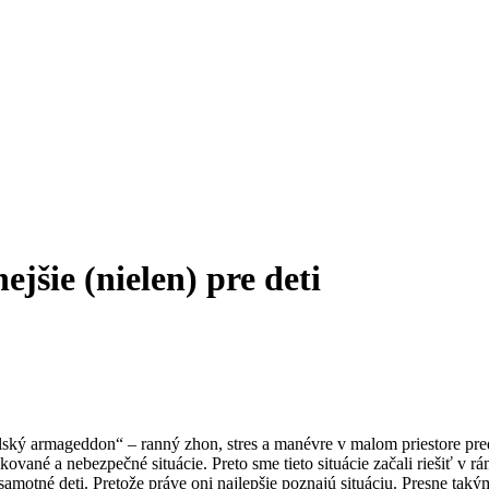
šie (nielen) pre deti
ský armageddon“ – ranný zhon, stres a manévre v malom priestore pred 
ované a nebezpečné situácie. Preto sme tieto situácie začali riešiť v 
samotné deti. Pretože práve oni najlepšie poznajú situáciu. Presne ta