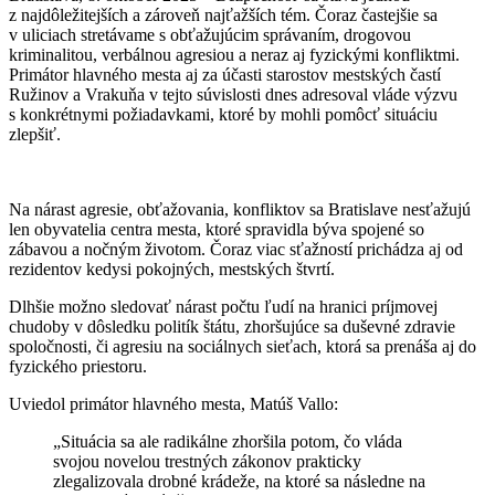
z najdôležitejších a zároveň najťažších tém. Čoraz častejšie sa
v uliciach stretávame s obťažujúcim správaním, drogovou
kriminalitou, verbálnou agresiou a neraz aj fyzickými konfliktmi.
Primátor hlavného mesta aj za účasti starostov mestských častí
Ružinov a Vrakuňa v tejto súvislosti dnes adresoval vláde výzvu
s konkrétnymi požiadavkami, ktoré by mohli pomôcť situáciu
zlepšiť.
Na nárast agresie, obťažovania, konfliktov sa Bratislave nesťažujú
len obyvatelia centra mesta, ktoré spravidla býva spojené so
zábavou a nočným životom. Čoraz viac sťažností prichádza aj od
rezidentov kedysi pokojných, mestských štvrtí.
Dlhšie možno sledovať nárast počtu ľudí na hranici príjmovej
chudoby v dôsledku politík štátu, zhoršujúce sa duševné zdravie
spoločnosti, či agresiu na sociálnych sieťach, ktorá sa prenáša aj do
fyzického priestoru.
Uviedol primátor hlavného mesta, Matúš Vallo:
„Situácia sa ale radikálne zhoršila potom, čo vláda
svojou novelou trestných zákonov prakticky
zlegalizovala drobné krádeže, na ktoré sa následne na