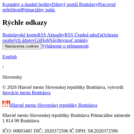
Kontakty a úradné hodiny
Dátový portál Bratislavy
Pracovné
príležitosti
Primaciálny palác
Rýchle odkazy
Bratislavské konto
RSS Aktuality
RSS Úradná tabuľa
Ochrana
osobných údajov
GitHub
Návštevnosť stránky
Vyhlásenie o prístupnosti
Nastavenia cookies
English
/
Slovensky
© 2026 Hlavné mesto Slovenskej republiky Bratislava, vytvorili
Inovácie mesta Bratislava
Hlavné mesto Slovenskej republiky
Bratislava
Hlavné mesto Slovenskej republiky Bratislava Primaciálne námestie
1 814 99 Bratislava
IČO: 00603481 DIČ: 2020372596 IČ DPH: SK2020372596