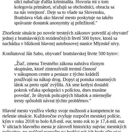
ulici nabaľuje ďalšia kriminalita. Hovoria mi o tom
kolegovia primátori, sťažujú sa obchodníci, obracia sa
na nás verejnosť. Deje sa to všade na Slovensku,
Bratislava však ako hlavné mesto poskytuje na takéto
správanie dostatok anonymity aj príležitostí."
Zhoršenie situácie po novele trestných zákonov potvrdil aj obyvateľ
jednej z bratislavských rezidenčných štvrtí 500 bytov, ktorá sa
nachádza v blízkosti hlavnej autobusovej stanice Mlynské nivy.
Konštatoval Ján Sabo, obyvateľ bratislavskej štvrte 500 bytov:
„Žiaľ, zmena Trestného zákona nahráva rôznym
skupinám, ktoré zintenzívnili trestnú činnosť
v nákupnom centre a peniaze z týchto krádeží
používajú na nákup drog. Dopyt aj ponuka omamných
látok sa preto opäť zvýšila. Ak sme kedysi dosiahli
pokrok vďaka spolupráci s políciou, dnes musíme
povedať, že úbytok policajných hliadok a miernejšie
tresty spôsobili návrat týchto problémov."
Hlavné mesto využíva všetky svoje možnosti a kompetencie na
riešenie situácie. Každoročne zvyšuje rozpočet mestskej polície,
kým v roku 2018 to bolo 8,8-mil. eur, tento rok to je 17,4-mil. eur.
V uliciach hlavného mesta je zároveň historicky najviac mestských
policajtov, po zvýšení rozpočtu na budúci rok ich bude ešte viac.