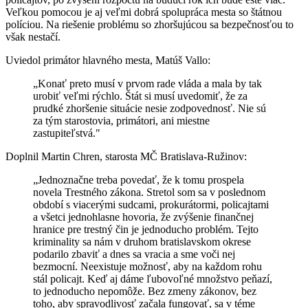
Veľkou pomocou je aj veľmi dobrá spolupráca mesta so štátnou
políciou. Na riešenie problému so zhoršujúcou sa bezpečnosťou to
však nestačí.
Uviedol primátor hlavného mesta, Matúš Vallo:
„Konať preto musí v prvom rade vláda a mala by tak
urobiť veľmi rýchlo. Štát si musí uvedomiť, že za
prudké zhoršenie situácie nesie zodpovednosť. Nie sú
za tým starostovia, primátori, ani miestne
zastupiteľstvá."
Doplnil Martin Chren, starosta MČ Bratislava-Ružinov:
„Jednoznačne treba povedať, že k tomu prospela
novela Trestného zákona. Stretol som sa v poslednom
období s viacerými sudcami, prokurátormi, policajtami
a všetci jednohlasne hovoria, že zvýšenie finančnej
hranice pre trestný čin je jednoducho problém. Tejto
kriminality sa nám v druhom bratislavskom okrese
podarilo zbaviť a dnes sa vracia a sme voči nej
bezmocní. Neexistuje možnosť, aby na každom rohu
stál policajt. Keď aj dáme ľubovoľné množstvo peňazí,
to jednoducho nepomôže. Bez zmeny zákonov, bez
toho, aby spravodlivosť začala fungovať, sa v téme