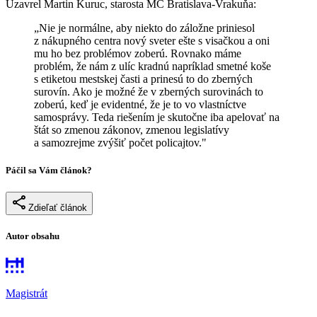
Uzavrel Martin Kuruc, starosta MČ Bratislava-Vrakuňa:
„Nie je normálne, aby niekto do záložne priniesol
z nákupného centra nový sveter ešte s visačkou a oni
mu ho bez problémov zoberú. Rovnako máme
problém, že nám z ulíc kradnú napríklad smetné koše
s etiketou mestskej časti a prinesú to do zberných
surovín. Ako je možné že v zberných surovinách to
zoberú, keď je evidentné, že je to vo vlastníctve
samosprávy. Teda riešením je skutočne iba apelovať na
štát so zmenou zákonov, zmenou legislatívy
a samozrejme zvýšiť počet policajtov."
Páčil sa Vám článok?
Zdieľať článok
Autor obsahu
Magistrát