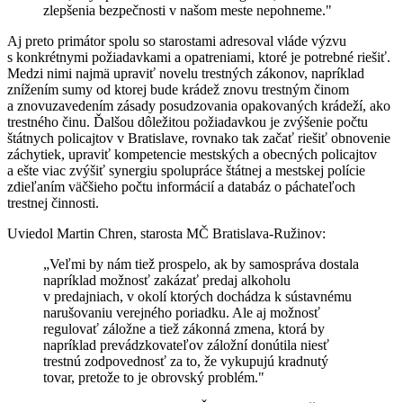
zlepšenia bezpečnosti v našom meste nepohneme."
Aj preto primátor spolu so starostami adresoval vláde výzvu
s konkrétnymi požiadavkami a opatreniami, ktoré je potrebné riešiť.
Medzi nimi najmä upraviť novelu trestných zákonov, napríklad
znížením sumy od ktorej bude krádež znovu trestným činom
a znovuzavedením zásady posudzovania opakovaných krádeží, ako
trestného činu. Ďalšou dôležitou požiadavkou je zvýšenie počtu
štátnych policajtov v Bratislave, rovnako tak začať riešiť obnovenie
záchytiek, upraviť kompetencie mestských a obecných policajtov
a ešte viac zvýšiť synergiu spolupráce štátnej a mestskej polície
zdieľaním väčšieho počtu informácií a databáz o páchateľoch
trestnej činnosti.
Uviedol Martin Chren, starosta MČ Bratislava-Ružinov:
„Veľmi by nám tiež prospelo, ak by samospráva dostala
napríklad možnosť zakázať predaj alkoholu
v predajniach, v okolí ktorých dochádza k sústavnému
narušovaniu verejného poriadku. Ale aj možnosť
regulovať záložne a tiež zákonná zmena, ktorá by
napríklad prevádzkovateľov záložní donútila niesť
trestnú zodpovednosť za to, že vykupujú kradnutý
tovar, pretože to je obrovský problém."