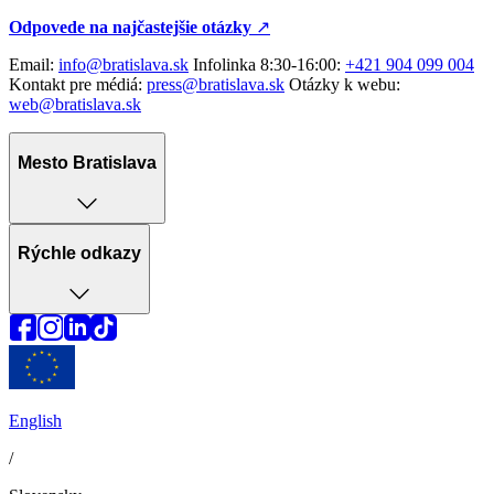
Odpovede na najčastejšie otázky
↗︎
Email:
info@bratislava.sk
Infolinka 8:30-16:00:
+421 904 099 004
Kontakt pre médiá:
press@bratislava.sk
Otázky k webu:
web@bratislava.sk
Mesto Bratislava
Rýchle odkazy
English
/