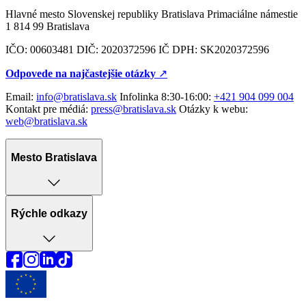
Hlavné mesto Slovenskej republiky Bratislava Primaciálne námestie
1 814 99 Bratislava
IČO: 00603481 DIČ: 2020372596 IČ DPH: SK2020372596
Odpovede na najčastejšie otázky
↗︎
Email:
info@bratislava.sk
Infolinka 8:30-16:00:
+421 904 099 004
Kontakt pre médiá:
press@bratislava.sk
Otázky k webu:
web@bratislava.sk
Mesto Bratislava
Rýchle odkazy