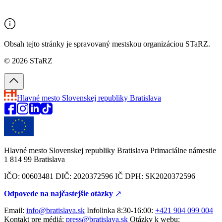
Obsah tejto stránky je spravovaný mestskou organizáciou STaRZ.
© 2026 STaRZ
Hlavné mesto Slovenskej republiky
Bratislava
Hlavné mesto Slovenskej republiky Bratislava Primaciálne námestie
1 814 99 Bratislava
IČO: 00603481 DIČ: 2020372596 IČ DPH: SK2020372596
Odpovede na najčastejšie otázky
↗︎
Email:
info@bratislava.sk
Infolinka 8:30-16:00:
+421 904 099 004
Kontakt pre médiá:
press@bratislava.sk
Otázky k webu: