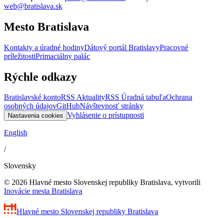
web@bratislava.sk
Mesto Bratislava
Kontakty a úradné hodiny
Dátový portál Bratislavy
Pracovné
príležitosti
Primaciálny palác
Rýchle odkazy
Bratislavské konto
RSS Aktuality
RSS Úradná tabuľa
Ochrana
osobných údajov
GitHub
Návštevnosť stránky
Vyhlásenie o prístupnosti
Nastavenia cookies
English
/
Slovensky
© 2026 Hlavné mesto Slovenskej republiky Bratislava, vytvorili
Inovácie mesta Bratislava
Hlavné mesto Slovenskej republiky
Bratislava