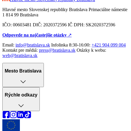
Hlavné mesto Slovenskej republiky Bratislava Primaciálne námestie
1 814 99 Bratislava
IČO: 00603481 DIČ: 2020372596 IČ DPH: SK2020372596
Odpovede na najčastejšie otázky
↗︎
Email:
info@bratislava.sk
Infolinka 8:30-16:00:
+421 904 099 004
Kontakt pre médiá:
press@bratislava.sk
Otázky k webu:
web@bratislava.sk
Mesto Bratislava
Rýchle odkazy