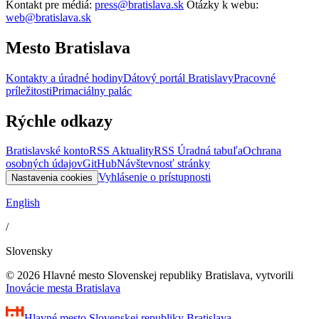
Kontakt pre médiá:
press@bratislava.sk
Otázky k webu:
web@bratislava.sk
Mesto Bratislava
Kontakty a úradné hodiny
Dátový portál Bratislavy
Pracovné
príležitosti
Primaciálny palác
Rýchle odkazy
Bratislavské konto
RSS Aktuality
RSS Úradná tabuľa
Ochrana
osobných údajov
GitHub
Návštevnosť stránky
Vyhlásenie o prístupnosti
Nastavenia cookies
English
/
Slovensky
© 2026 Hlavné mesto Slovenskej republiky Bratislava, vytvorili
Inovácie mesta Bratislava
Hlavné mesto Slovenskej republiky
Bratislava