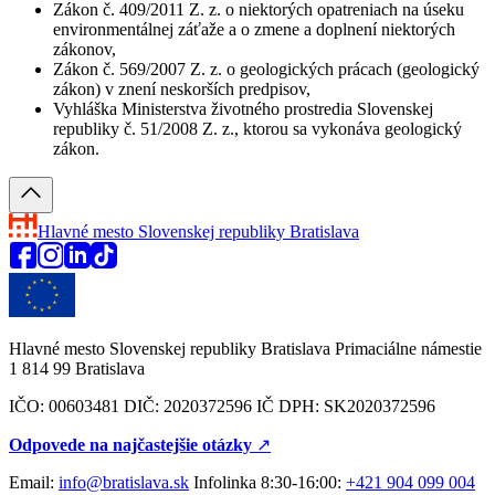
Zákon č. 409/2011 Z. z. o niektorých opatreniach na úseku
environmentálnej záťaže a o zmene a doplnení niektorých
zákonov,
Zákon č. 569/2007 Z. z. o geologických prácach (geologický
zákon) v znení neskorších predpisov,
Vyhláška Ministerstva životného prostredia Slovenskej
republiky č. 51/2008 Z. z., ktorou sa vykonáva geologický
zákon.
Hlavné mesto Slovenskej republiky
Bratislava
Hlavné mesto Slovenskej republiky Bratislava Primaciálne námestie
1 814 99 Bratislava
IČO: 00603481 DIČ: 2020372596 IČ DPH: SK2020372596
Odpovede na najčastejšie otázky
↗︎
Email:
info@bratislava.sk
Infolinka 8:30-16:00:
+421 904 099 004