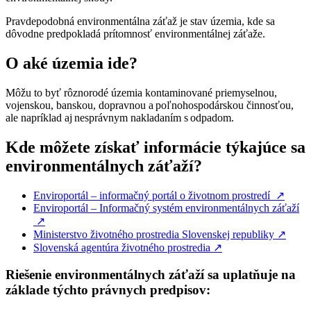
Pravdepodobná environmentálna záťaž je stav územia, kde sa
dôvodne predpokladá prítomnosť environmentálnej záťaže.
O aké územia ide?
Môžu to byť rôznorodé územia kontaminované priemyselnou,
vojenskou, banskou, dopravnou a poľnohospodárskou činnosťou,
ale napríklad aj nesprávnym nakladaním s odpadom.
Kde môžete získať informácie týkajúce sa
environmentálnych záťaží?
Enviroportál – informačný portál o životnom prostredí
↗︎
Enviroportál – Informačný systém environmentálnych záťaží
↗︎
Ministerstvo životného prostredia Slovenskej republiky
↗︎
Slovenská agentúra životného prostredia
↗︎
Riešenie environmentálnych záťaží sa uplatňuje na
základe týchto právnych predpisov: