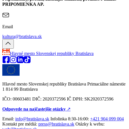
PRIPOMIENKA AP.
Email
kultura@bratislava.sk
Hlavné mesto Slovenskej republiky
Bratislava
Hlavné mesto Slovenskej republiky Bratislava Primaciálne námestie
1 814 99 Bratislava
IČO: 00603481 DIČ: 2020372596 IČ DPH: SK2020372596
Odpovede na najčastejšie otázky
↗︎
Email:
info@bratislava.sk
Infolinka 8:30-16:00:
+421 904 099 004
Kontakt pre médiá:
press@bratislava.sk
Otázky k webu: