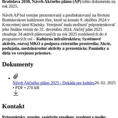
Bratislava 2030, Návrh Akčného plánu (AP)
tohto dokumentu na
rok 2025.
Návrh AP bol verejne prezentovaný a prediskutovaný na štvrtom
Bratislavskom kultúrnom fóre, ktoré sa konalo 9. októbra 2024 v
Koncertnej sieni Klarisky. Verejnosť mala možnosť pripomienkovať
jeho finálnu verziu do 31. decembra 2024. Akčný plán 2025
obsahuje 34 aktivít plánovaných na rok 2025 rozdelených do 4
programových osí –
Kultúrna infraštruktúra; Systémové
aktivity, rozvoj MKO a podpora externého prostredia; Akcie,
podujatia, medzinárodné aktivity a prezentácia; Pamiatky a
diela vo verejnom priestore.
Dokumenty
Návrh Akčného plánu 2025 - Dekáda pre kultúru
20. 02. 2025
• PDF • 270 kB
Kontakt
Pripomienky, prosím, zasielajte emailom, predmet e-mailu: