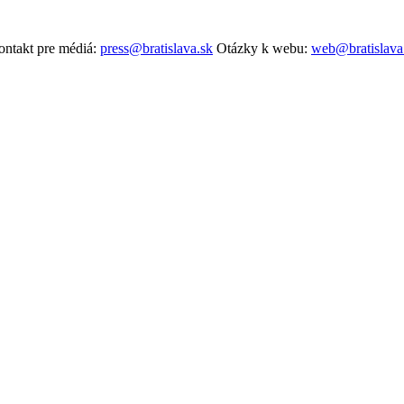
ntakt pre médiá:
press@bratislava.sk
Otázky k webu:
web@bratislava