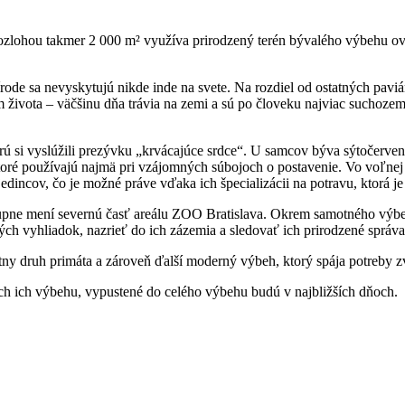
zlohou takmer 2 000 m² využíva prirodzený terén bývalého výbehu ovi
rode sa nevyskytujú nikde inde na svete. Na rozdiel od ostatných paviá
života – väčšinu dňa trávia na zemi a sú po človeku najviac suchozem
ú si vyslúžili prezývku „krvácajúce srdce“. U samcov býva sýtočerven
oré používajú najmä pri vzájomných súbojoch o postavenie. Vo voľnej p
jedincov, čo je možné práve vďaka ich špecializácii na potravu, ktorá j
upne mení severnú časť areálu ZOO Bratislava. Okrem samotného výbehu
ch vyhliadok, nazrieť do ich zázemia a sledovať ich prirodzené správa
y druh primáta a zároveň ďalší moderný výbeh, ktorý spája potreby zv
ch ich výbehu, vypustené do celého výbehu budú v najbližších dňoch.