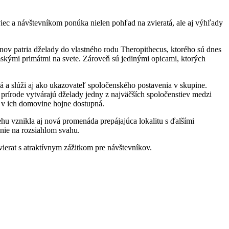
ec a návštevníkom ponúka nielen pohľad na zvieratá, ale aj výhľady
nov patria dželady do vlastného rodu Theropithecus, ktorého sú dnes
skými primátmi na svete. Zároveň sú jedinými opicami, ktorých
á a slúži aj ako ukazovateľ spoločenského postavenia v skupine.
rírode vytvárajú dželady jedny z najväčších spoločenstiev medzi
e v ich domovine hojne dostupná.
 vznikla aj nová promenáda prepájajúca lokalitu s ďalšími
nie na rozsiahlom svahu.
ierat s atraktívnym zážitkom pre návštevníkov.