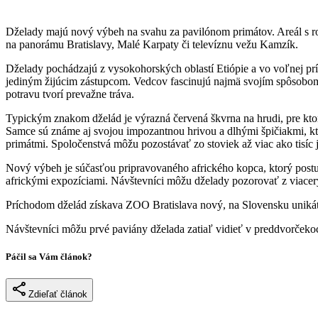
Dželady majú nový výbeh na svahu za pavilónom primátov. Areál s ro
na panorámu Bratislavy, Malé Karpaty či televíznu vežu Kamzík.
Dželady pochádzajú z vysokohorských oblastí Etiópie a vo voľnej prí
jediným žijúcim zástupcom. Vedcov fascinujú najmä svojím spôsobom 
potravu tvorí prevažne tráva.
Typickým znakom dželád je výrazná červená škvrna na hrudi, pre ktor
Samce sú známe aj svojou impozantnou hrivou a dlhými špičiakmi, kt
primátmi. Spoločenstvá môžu pozostávať zo stoviek až viac ako tisíc 
Nový výbeh je súčasťou pripravovaného afrického kopca, ktorý post
africkými expozíciami. Návštevníci môžu dželady pozorovať z viacerý
Príchodom dželád získava ZOO Bratislava nový, na Slovensku unikátn
Návštevníci môžu prvé paviány dželada zatiaľ vidieť v preddvorčeko
Páčil sa Vám článok?
Zdieľať článok