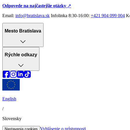
Odpovede na najčastejšie otázky
↗︎
Email:
info@bratislava.sk
Infolinka 8:30-16:00:
+421 904 099 004
Ko
Mesto Bratislava
Rýchle odkazy
English
/
Slovensky
Vyhlásenie o prístupnosti
Nastavenia cookies