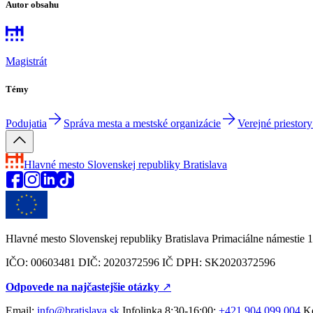
Autor obsahu
Magistrát
Témy
Podujatia
Správa mesta a mestské organizácie
Verejné priestory
Hlavné mesto Slovenskej republiky
Bratislava
Hlavné mesto Slovenskej republiky Bratislava Primaciálne námestie 1
IČO: 00603481 DIČ: 2020372596 IČ DPH: SK2020372596
Odpovede na najčastejšie otázky
↗︎
Email:
info@bratislava.sk
Infolinka 8:30-16:00:
+421 904 099 004
Ko