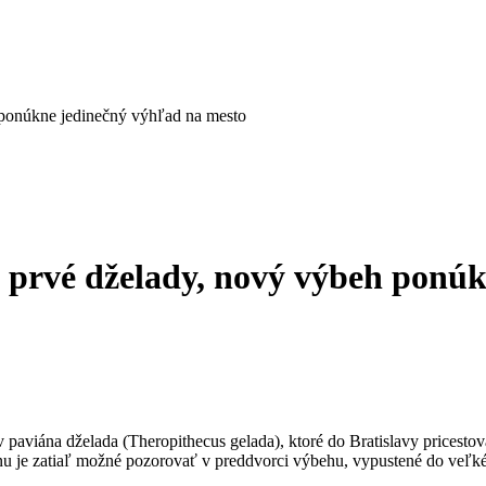
 ponúkne jedinečný výhľad na mesto
 prvé dželady, nový výbeh ponúk
ov paviána dželada (Theropithecus gelada), ktoré do Bratislavy pricesto
inu je zatiaľ možné pozorovať v preddvorci výbehu, vypustené do veľk