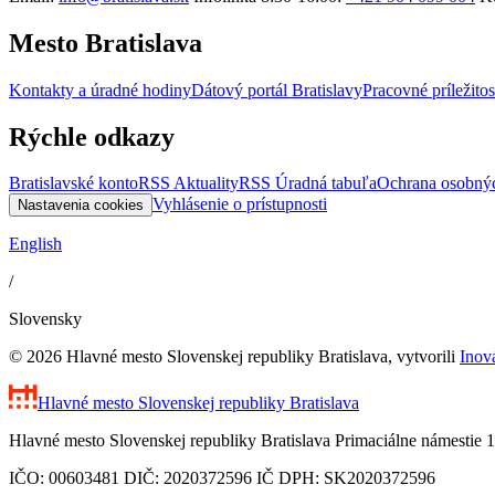
Mesto Bratislava
Kontakty a úradné hodiny
Dátový portál Bratislavy
Pracovné príležitos
Rýchle odkazy
Bratislavské konto
RSS Aktuality
RSS Úradná tabuľa
Ochrana osobný
Vyhlásenie o prístupnosti
Nastavenia cookies
English
/
Slovensky
© 2026 Hlavné mesto Slovenskej republiky Bratislava, vytvorili
Inov
Hlavné mesto Slovenskej republiky
Bratislava
Hlavné mesto Slovenskej republiky Bratislava Primaciálne námestie 1
IČO: 00603481 DIČ: 2020372596 IČ DPH: SK2020372596