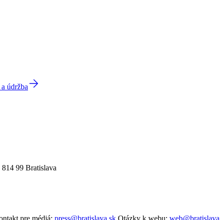
 a údržba
 814 99 Bratislava
ntakt pre médiá:
press@bratislava.sk
Otázky k webu:
web@bratislava