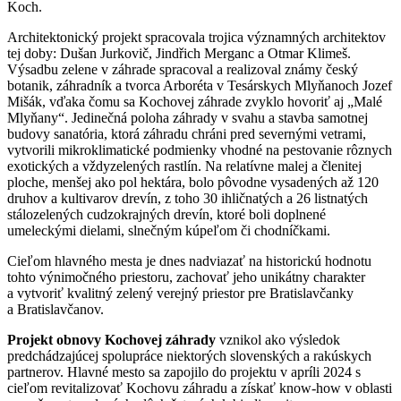
Koch.
Architektonický projekt spracovala trojica významných architektov
tej doby: Dušan Jurkovič, Jindřich Merganc a Otmar Klimeš.
Výsadbu zelene v záhrade spracoval a realizoval známy český
botanik, záhradník a tvorca Arboréta v Tesárskych Mlyňanoch Jozef
Mišák, vďaka čomu sa Kochovej záhrade zvyklo hovoriť aj „Malé
Mlyňany“. Jedinečná poloha záhrady v svahu a stavba samotnej
budovy sanatória, ktorá záhradu chráni pred severnými vetrami,
vytvorili mikroklimatické podmienky vhodné na pestovanie rôznych
exotických a vždyzelených rastlín. Na relatívne malej a členitej
ploche, menšej ako pol hektára, bolo pôvodne vysadených až 120
druhov a kultivarov drevín, z toho 30 ihličnatých a 26 listnatých
stálozelených cudzokrajných drevín, ktoré boli doplnené
umeleckými dielami, slnečným kúpeľom či chodníčkami.
Cieľom hlavného mesta je dnes nadviazať na historickú hodnotu
tohto výnimočného priestoru, zachovať jeho unikátny charakter
a vytvoriť kvalitný zelený verejný priestor pre Bratislavčanky
a Bratislavčanov.
Projekt obnovy Kochovej záhrady
vznikol ako výsledok
predchádzajúcej spolupráce niektorých slovenských a rakúskych
partnerov. Hlavné mesto sa zapojilo do projektu v apríli 2024 s
cieľom revitalizovať Kochovu záhradu a získať know-how v oblasti