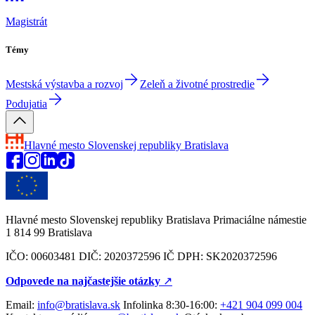
Magistrát
Témy
Mestská výstavba a rozvoj
Zeleň a životné prostredie
Podujatia
Hlavné mesto Slovenskej republiky
Bratislava
Hlavné mesto Slovenskej republiky Bratislava Primaciálne námestie
1 814 99 Bratislava
IČO: 00603481 DIČ: 2020372596 IČ DPH: SK2020372596
Odpovede na najčastejšie otázky
↗︎
Email:
info@bratislava.sk
Infolinka 8:30-16:00:
+421 904 099 004