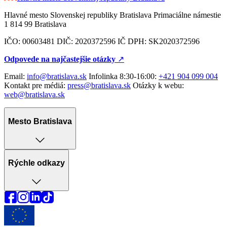
Hlavné mesto Slovenskej republiky Bratislava Primaciálne námestie
1 814 99 Bratislava
IČO: 00603481 DIČ: 2020372596 IČ DPH: SK2020372596
Odpovede na najčastejšie otázky
↗︎
Email:
info@bratislava.sk
Infolinka 8:30-16:00:
+421 904 099 004
Kontakt pre médiá:
press@bratislava.sk
Otázky k webu:
web@bratislava.sk
Mesto Bratislava
Rýchle odkazy