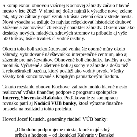
S komplexnou obnovou vzácnej Kochovej záhrady začalo hlavné
mesto v lete 2025. V rámci nej došlo najmä k výsadbe novej zelene
tak, aby zo záhrady opäť vznikla krásna zelená oáza v strede mesta.
Nová výsadba sa usiluje čo najviac rešpektovať historické druhové
zloženie a zachovávať zbierkový charakter záhrady. Okrem viac ako
desiatky nových, mladých, zdravých stromov tu pribudlo aj vyše
500 kríkov, tisíce trvaliek či vodné rastliny.
Okrem toho boli zrekonštruované vonkajšie oporné múry okolo
záhrady, vybudované návštevnícko-interpretačné centrum, ako aj
zázemie pre návštevníkov. Obnovené boli chodníky, lavičky a celý
mobiliár. Vyčistené a ošetrené boli aj sochy v záhrade a došlo tiež
k rekonštrukcii bazéna, ktorý poslúži ako vodný prvok. Všetky
zásahy boli konzultované s Krajským pamiatkovým úradom.
Takúto rozsiahlu obnovu Kochovej záhrady mohlo hlavné mesto
realizovať vďaka finančnej podpore z programu spolupráce
Interreg Slovensko-Rakúsko
. Poďakovanie za spoluprácu
rovnako patrí aj
Nadácii VÚB banky
, ktorá výrazne finančne
prispela na realizáciu tohto projektu.
Hovorí Jozef Kausich, generálny riaditeľ VÚB banky:
„Dlhodobo podporujeme miesta, ktoré majú silný
príbeh a hodnotu – od ikonickej Kalvárie v Banskej