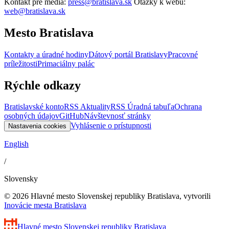
Kontakt pre médiá:
press@bratislava.sk
Otázky k webu:
web@bratislava.sk
Mesto Bratislava
Kontakty a úradné hodiny
Dátový portál Bratislavy
Pracovné
príležitosti
Primaciálny palác
Rýchle odkazy
Bratislavské konto
RSS Aktuality
RSS Úradná tabuľa
Ochrana
osobných údajov
GitHub
Návštevnosť stránky
Vyhlásenie o prístupnosti
Nastavenia cookies
English
/
Slovensky
© 2026 Hlavné mesto Slovenskej republiky Bratislava, vytvorili
Inovácie mesta Bratislava
Hlavné mesto Slovenskej republiky
Bratislava