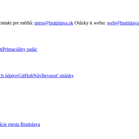
ntakt pre médiá:
press@bratislava.sk
Otázky k webu:
web@bratislava
ti
Primaciálny palác
ch údajov
GitHub
Návštevnosť stránky
ácie mesta Bratislava