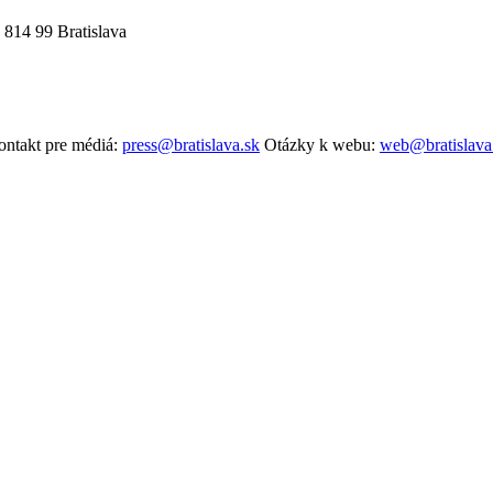
 814 99 Bratislava
ntakt pre médiá:
press@bratislava.sk
Otázky k webu:
web@bratislava