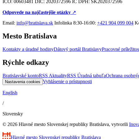
IČO: 00603481 DIČ: 2020372596 IČ DPH: SK2020372596
Odpovede na najčastejšie otázky
↗︎
Email:
info@bratislava.sk
Infolinka 8:30-16:00:
+421 904 099 004
Ko
Mesto Bratislava
Kontakty a úradné hodiny
Dátový portál Bratislavy
Pracovné príležitos
Rýchle odkazy
Bratislavské konto
RSS Aktuality
RSS Úradná tabuľa
Ochrana osobný
Vyhlásenie o prístupnosti
Nastavenia cookies
English
/
Slovensky
© 2026 Hlavné mesto Slovenskej republiky Bratislava, vytvorili
Inov
Hlavné mesto Slovenskej republiky
Bratislava