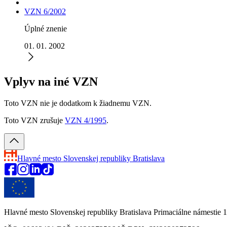
VZN 6/2002
Úplné znenie
01. 01. 2002
Vplyv na iné VZN
Toto VZN nie je dodatkom k žiadnemu VZN.
Toto VZN zrušuje
VZN 4/1995
.
Hlavné mesto Slovenskej republiky
Bratislava
Hlavné mesto Slovenskej republiky Bratislava Primaciálne námestie 1