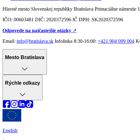
Hlavné mesto Slovenskej republiky Bratislava Primaciálne námestie 1
IČO: 00603481 DIČ: 2020372596 IČ DPH: SK2020372596
Odpovede na najčastejšie otázky
↗︎
Email:
info@bratislava.sk
Infolinka 8:30-16:00:
+421 904 099 004
Ko
Mesto Bratislava
Rýchle odkazy
English