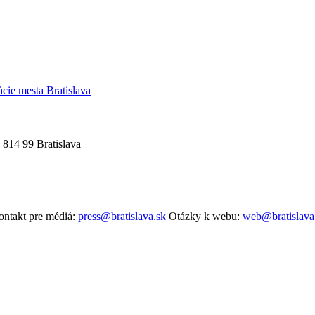
ácie mesta Bratislava
 814 99 Bratislava
ntakt pre médiá:
press@bratislava.sk
Otázky k webu:
web@bratislava