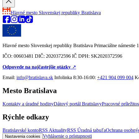
Hlavné mesto Slovenskej republiky
Bratislava
Hlavné mesto Slovenskej republiky Bratislava Primaciálne námestie 1
IČO: 00603481 DIČ: 2020372596 IČ DPH: SK2020372596
Odpovede na najčastejšie otázky
↗︎
Email:
info@bratislava.sk
Infolinka 8:30-16:00:
+421 904 099 004
Ko
Mesto Bratislava
Kontakty a úradné hodiny
Dátový portál Bratislavy
Pracovné príležitos
Rýchle odkazy
Bratislavské konto
RSS Aktuality
RSS Úradná tabuľa
Ochrana osobný
Vyhlásenie o prístupnosti
Nastavenia cookies