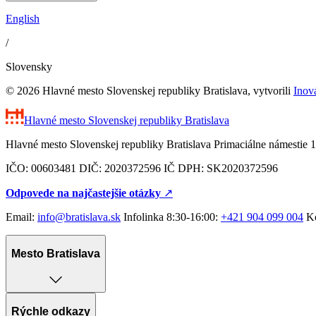
English
/
Slovensky
© 2026 Hlavné mesto Slovenskej republiky Bratislava, vytvorili
Inov
Hlavné mesto Slovenskej republiky
Bratislava
Hlavné mesto Slovenskej republiky Bratislava Primaciálne námestie 1
IČO: 00603481 DIČ: 2020372596 IČ DPH: SK2020372596
Odpovede na najčastejšie otázky
↗︎
Email:
info@bratislava.sk
Infolinka 8:30-16:00:
+421 904 099 004
Ko
Mesto Bratislava
Rýchle odkazy