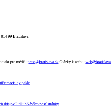
 814 99 Bratislava
ntakt pre médiá:
press@bratislava.sk
Otázky k webu:
web@bratislava
ti
Primaciálny palác
ch údajov
GitHub
Návštevnosť stránky