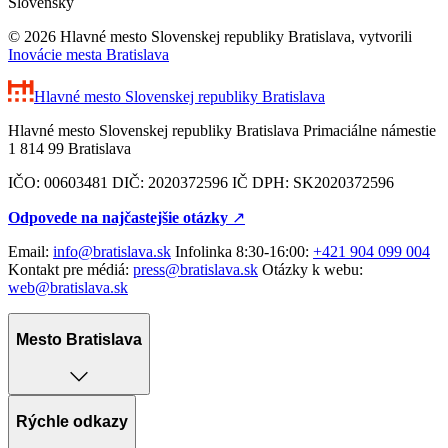
Slovensky
© 2026 Hlavné mesto Slovenskej republiky Bratislava, vytvorili
Inovácie mesta Bratislava
Hlavné mesto Slovenskej republiky
Bratislava
Hlavné mesto Slovenskej republiky Bratislava Primaciálne námestie
1 814 99 Bratislava
IČO: 00603481 DIČ: 2020372596 IČ DPH: SK2020372596
Odpovede na najčastejšie otázky
↗︎
Email:
info@bratislava.sk
Infolinka 8:30-16:00:
+421 904 099 004
Kontakt pre médiá:
press@bratislava.sk
Otázky k webu:
web@bratislava.sk
Mesto Bratislava
Rýchle odkazy