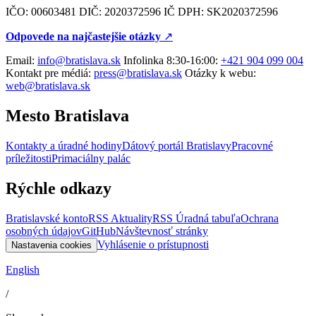
IČO: 00603481 DIČ: 2020372596 IČ DPH: SK2020372596
Odpovede na najčastejšie otázky
↗︎
Email:
info@bratislava.sk
Infolinka 8:30-16:00:
+421 904 099 004
Kontakt pre médiá:
press@bratislava.sk
Otázky k webu:
web@bratislava.sk
Mesto Bratislava
Kontakty a úradné hodiny
Dátový portál Bratislavy
Pracovné
príležitosti
Primaciálny palác
Rýchle odkazy
Bratislavské konto
RSS Aktuality
RSS Úradná tabuľa
Ochrana
osobných údajov
GitHub
Návštevnosť stránky
Vyhlásenie o prístupnosti
Nastavenia cookies
English
/