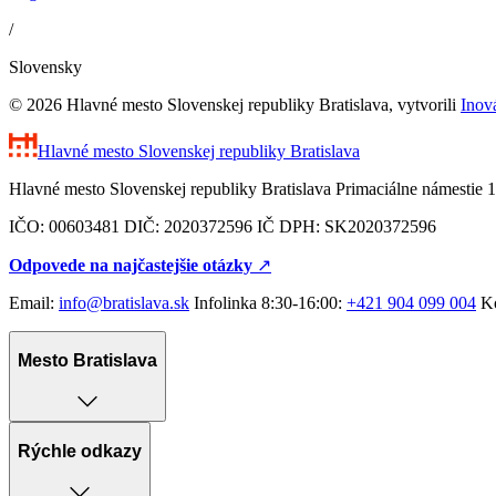
/
Slovensky
© 2026 Hlavné mesto Slovenskej republiky Bratislava, vytvorili
Inov
Hlavné mesto Slovenskej republiky
Bratislava
Hlavné mesto Slovenskej republiky Bratislava Primaciálne námestie 1
IČO: 00603481 DIČ: 2020372596 IČ DPH: SK2020372596
Odpovede na najčastejšie otázky
↗︎
Email:
info@bratislava.sk
Infolinka 8:30-16:00:
+421 904 099 004
Ko
Mesto Bratislava
Rýchle odkazy