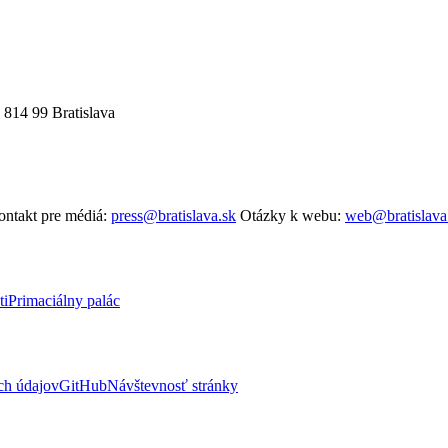
 814 99 Bratislava
ntakt pre médiá:
press@bratislava.sk
Otázky k webu:
web@bratislava
ti
Primaciálny palác
ch údajov
GitHub
Návštevnosť stránky