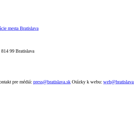
ácie mesta Bratislava
 814 99 Bratislava
ntakt pre médiá:
press@bratislava.sk
Otázky k webu:
web@bratislava