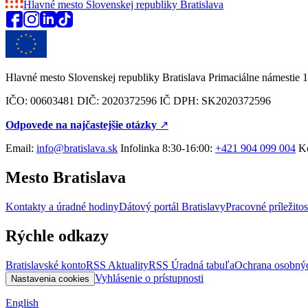
Hlavné mesto Slovenskej republiky
Bratislava
Hlavné mesto Slovenskej republiky Bratislava Primaciálne námestie 1
IČO: 00603481 DIČ: 2020372596 IČ DPH: SK2020372596
Odpovede na najčastejšie otázky
↗︎
Email:
info@bratislava.sk
Infolinka 8:30-16:00:
+421 904 099 004
Ko
Mesto Bratislava
Kontakty a úradné hodiny
Dátový portál Bratislavy
Pracovné príležitos
Rýchle odkazy
Bratislavské konto
RSS Aktuality
RSS Úradná tabuľa
Ochrana osobný
Vyhlásenie o prístupnosti
Nastavenia cookies
English