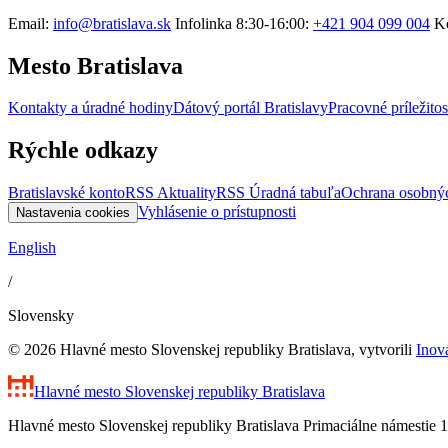
Email:
info@bratislava.sk
Infolinka 8:30-16:00:
+421 904 099 004
Ko
Mesto Bratislava
Kontakty a úradné hodiny
Dátový portál Bratislavy
Pracovné príležitos
Rýchle odkazy
Bratislavské konto
RSS Aktuality
RSS Úradná tabuľa
Ochrana osobný
Vyhlásenie o prístupnosti
Nastavenia cookies
English
/
Slovensky
© 2026 Hlavné mesto Slovenskej republiky Bratislava, vytvorili
Inov
Hlavné mesto Slovenskej republiky
Bratislava
Hlavné mesto Slovenskej republiky Bratislava Primaciálne námestie 1