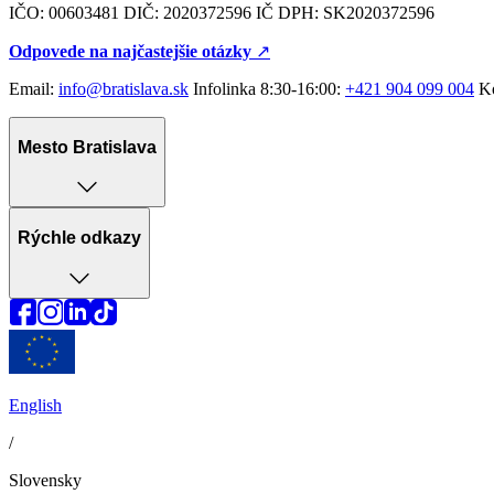
IČO: 00603481 DIČ: 2020372596 IČ DPH: SK2020372596
Odpovede na najčastejšie otázky
↗︎
Email:
info@bratislava.sk
Infolinka 8:30-16:00:
+421 904 099 004
Ko
Mesto Bratislava
Rýchle odkazy
English
/
Slovensky