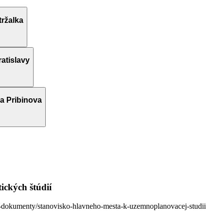
tržalka
atislavy
pa Pribinova
ických štúdií
e-dokumenty/stanovisko-hlavneho-mesta-k-uzemnoplanovacej-studii