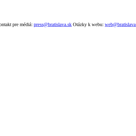
ntakt pre médiá:
press@bratislava.sk
Otázky k webu:
web@bratislava