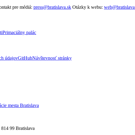
ntakt pre médiá:
press@bratislava.sk
Otázky k webu:
web@bratislava
ti
Primaciálny palác
ch údajov
GitHub
Návštevnosť stránky
ácie mesta Bratislava
 814 99 Bratislava