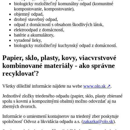
biologicky rozložiteľný komunálny odpad (komunitné
kompostovanie, kompostovanie),
objemný odpad,
drobný stavebný odpad,
odpad z domácností s obsahom škodlivých látok,
elektroodpad z domácností,
batérie a akumulátory,
vyradené lieky,
biologicky rozložiteľný kuchynský odpad z domácností.
Papier, sklo, plasty, kovy, viacvrstvové
kombinované materiály - ako správne
recyklovať?
Všetky dôležité informácie nájdete na webe
www.olo.sk
↗︎
.
Jednotlivé zložky triedeného odpadu (papier, sklo, plasty zbierané
spolu s kovmi a kompozitnými obalmi) možno odovzdať aj na
zberných dvoroch.
Informácie o umiestnení kontajnerov na triedený zber poskytuje
spoločnosť Odvoz a likvidácia odpadu a.s. (
zakazka@olo.sk
).