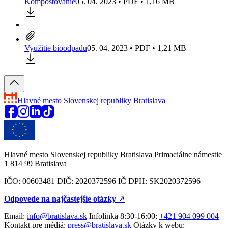
Kompostovanie
05. 04. 2023 • PDF • 1,16 MB
Využitie bioodpadu
05. 04. 2023 • PDF • 1,21 MB
Hlavné mesto Slovenskej republiky
Bratislava
Hlavné mesto Slovenskej republiky Bratislava Primaciálne námestie
1 814 99 Bratislava
IČO: 00603481 DIČ: 2020372596 IČ DPH: SK2020372596
Odpovede na najčastejšie otázky
↗︎
Email:
info@bratislava.sk
Infolinka 8:30-16:00:
+421 904 099 004
Kontakt pre médiá:
press@bratislava.sk
Otázky k webu: