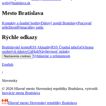
web@bratislava.sk
Mesto Bratislava
Kontakty a úradné hodiny
Dátový portál Bratislavy
Pracovné
príležitosti
Primaciálny palác
Rýchle odkazy
Bratislavské konto
RSS Aktuality
RSS Úradná tabuľa
Ochrana
osobných údajov
GitHub
Návštevnosť stránky
Vyhlásenie o prístupnosti
Nastavenia cookies
English
/
Slovensky
© 2026 Hlavné mesto Slovenskej republiky Bratislava, vytvorili
Inovácie mesta Bratislava
Hlavné mesto Slovenskej republiky
Bratislava