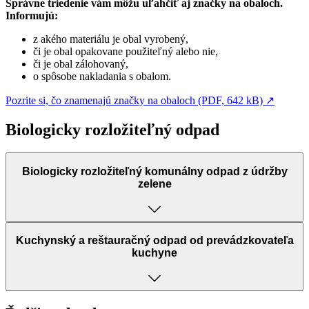
Správne triedenie vám môžu uľahčiť aj značky na obaloch.
Informujú:
z akého materiálu je obal vyrobený,
či je obal opakovane použiteľný alebo nie,
či je obal zálohovaný,
o spôsobe nakladania s obalom.
Pozrite si, čo znamenajú značky na obaloch (PDF, 642 kB)
↗︎
Biologicky rozložiteľný odpad
Biologicky rozložiteľný komunálny odpad z údržby
zelene
Kuchynský a reštauračný odpad od prevádzkovateľa
kuchyne