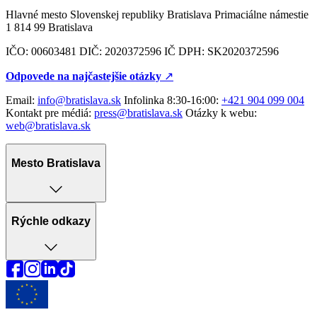
Hlavné mesto Slovenskej republiky Bratislava Primaciálne námestie
1 814 99 Bratislava
IČO: 00603481 DIČ: 2020372596 IČ DPH: SK2020372596
Odpovede na najčastejšie otázky
↗︎
Email:
info@bratislava.sk
Infolinka 8:30-16:00:
+421 904 099 004
Kontakt pre médiá:
press@bratislava.sk
Otázky k webu:
web@bratislava.sk
Mesto Bratislava
Rýchle odkazy