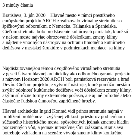
3 minúty čítania
Bratislava, 3. jún 2020 – Hlavné mesto v rámci prestížneho
európskeho projektu ARCH zrealizovalo virtuálne stretnutie so
špičkovými odborníkmi z Nemecka, Talianska a Španielska.
Cieľom stretnutia bolo predstavenie kultúrnych pamiatok, ktoré sú
v našom meste najviac ohrozované dôsledkami zmeny klímy
a nájdenie vhodných nástrojov na ochranu hmotného kultúrneho
dedičstva v mestskej štruktúre v podmienkach meniacej sa klímy.
Najdiskutovanejšou témou dvojdňového virtuálneho stretnutia
v gescii Útvaru hlavnej architektky ako odborného garanta projektu
s názvom Horizont 2020 ARCH boli pamiatková rezervácia a hrad
Devín. Cieľom projektu je vytvoriť nástroje, ktoré pomôžu mestám
zvýšiť odolnosť kultúrneho dedičstva voči dôsledkom zmeny klímy,
akými sú rôzne formy extrémneho počasia, ale aj iné prírodné alebo
čiastočne ľudskou činnosťou zapríčinené hrozby.
Hlavná architektka Ingrid Konrad vidí prínos stretnutia najmä v
priblížení problémov – zvýšenej vlhkosti priestorov pod terénom
súčasného historického mesta, spôsobených jednak zmenou hladín
podzemných vôd, a jednak intenzívnejšími zrážkami. Bratislava
potrebuje vzhľadom na scenáre vývoja zmeny klímy konkrétne