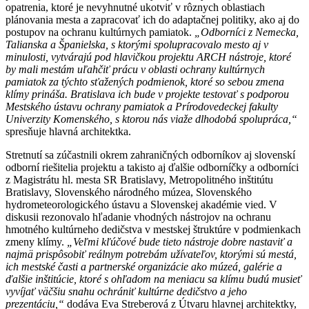
opatrenia, ktoré je nevyhnutné ukotviť v rôznych oblastiach
plánovania mesta a zapracovať ich do adaptačnej politiky, ako aj do
postupov na ochranu kultúrnych pamiatok.
„Odborníci z Nemecka,
Talianska a Španielska, s ktorými spolupracovalo mesto aj v
minulosti, vytvárajú pod hlavičkou projektu ARCH nástroje, ktoré
by mali mestám uľahčiť prácu v oblasti ochrany kultúrnych
pamiatok za týchto sťažených podmienok, ktoré so sebou zmena
klímy prináša. Bratislava ich bude v projekte testovať s podporou
Mestského ústavu ochrany pamiatok a Prírodovedeckej fakulty
Univerzity Komenského, s ktorou nás viaže dlhodobá spolupráca,“
spresňuje hlavná architektka.
Stretnutí sa zúčastnili okrem zahraničných odborníkov aj slovenskí
odborní riešitelia projektu a takisto aj ďalšie odborníčky a odborníci
z Magistrátu hl. mesta SR Bratislavy, Metropolitného inštitútu
Bratislavy, Slovenského národného múzea, Slovenského
hydrometeorologického ústavu a Slovenskej akadémie vied. V
diskusii rezonovalo hľadanie vhodných nástrojov na ochranu
hmotného kultúrneho dedičstva v mestskej štruktúre v podmienkach
zmeny klímy.
„Veľmi kľúčové bude tieto nástroje dobre nastaviť a
najmä prispôsobiť reálnym potrebám užívateľov, ktorými sú mestá,
ich mestské časti a partnerské organizácie ako múzeá, galérie a
ďalšie inštitúcie, ktoré s ohľadom na meniacu sa klímu budú musieť
vyvíjať väčšiu snahu ochrániť kultúrne dedičstvo a jeho
prezentáciu,“
dodáva Eva Streberová z Útvaru hlavnej architektky,