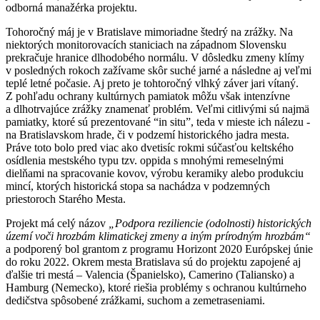
odborná manažérka projektu.
Tohoročný máj je v Bratislave mimoriadne štedrý na zrážky. Na
niektorých monitorovacích staniciach na západnom Slovensku
prekračuje hranice dlhodobého normálu. V dôsledku zmeny klímy
v posledných rokoch zažívame skôr suché jarné a následne aj veľmi
teplé letné počasie. Aj preto je tohtoročný vlhký záver jari vítaný.
Z pohľadu ochrany kultúrnych pamiatok môžu však intenzívne
a dlhotrvajúce zrážky znamenať problém. Veľmi citlivými sú najmä
pamiatky, ktoré sú prezentované “in situ”, teda v mieste ich nálezu -
na Bratislavskom hrade, či v podzemí historického jadra mesta.
Práve toto bolo pred viac ako dvetisíc rokmi súčasťou keltského
osídlenia mestského typu tzv. oppida s mnohými remeselnými
dielňami na spracovanie kovov, výrobu keramiky alebo produkciu
mincí, ktorých historická stopa sa nachádza v podzemných
priestoroch Starého Mesta.
Projekt má celý názov
„Podpora reziliencie (odolnosti) historických
území voči hrozbám klimatickej zmeny a iným prírodným hrozbám“
a podporený bol grantom z programu Horizont 2020 Európskej únie
do roku 2022. Okrem mesta Bratislava sú do projektu zapojené aj
ďalšie tri mestá – Valencia (Španielsko), Camerino (Taliansko) a
Hamburg (Nemecko), ktoré riešia problémy s ochranou kultúrneho
dedičstva spôsobené zrážkami, suchom a zemetraseniami.