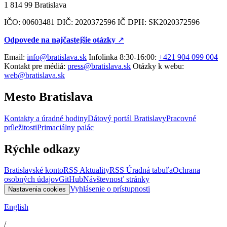
1 814 99 Bratislava
IČO: 00603481 DIČ: 2020372596 IČ DPH: SK2020372596
Odpovede na najčastejšie otázky
↗︎
Email:
info@bratislava.sk
Infolinka 8:30-16:00:
+421 904 099 004
Kontakt pre médiá:
press@bratislava.sk
Otázky k webu:
web@bratislava.sk
Mesto Bratislava
Kontakty a úradné hodiny
Dátový portál Bratislavy
Pracovné
príležitosti
Primaciálny palác
Rýchle odkazy
Bratislavské konto
RSS Aktuality
RSS Úradná tabuľa
Ochrana
osobných údajov
GitHub
Návštevnosť stránky
Vyhlásenie o prístupnosti
Nastavenia cookies
English
/