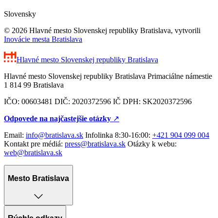
Slovensky
© 2026 Hlavné mesto Slovenskej republiky Bratislava, vytvorili
Inovácie mesta Bratislava
Hlavné mesto Slovenskej republiky
Bratislava
Hlavné mesto Slovenskej republiky Bratislava Primaciálne námestie
1 814 99 Bratislava
IČO: 00603481 DIČ: 2020372596 IČ DPH: SK2020372596
Odpovede na najčastejšie otázky
↗︎
Email:
info@bratislava.sk
Infolinka 8:30-16:00:
+421 904 099 004
Kontakt pre médiá:
press@bratislava.sk
Otázky k webu:
web@bratislava.sk
Mesto Bratislava