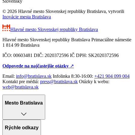
Slovensky
© 2026 Hlavné mesto Slovenskej republiky Bratislava, vytvorili
Inovácie mesta Bratislava
Hlavné mesto Slovenskej republiky
Bratislava
Hlavné mesto Slovenskej republiky Bratislava Primaciálne námestie
1 814 99 Bratislava
IČO: 00603481 DIČ: 2020372596 IČ DPH: SK2020372596
Odpovede na najčastejšie otázky
↗︎
Email:
info@bratislava.sk
Infolinka 8:30-16:00:
+421 904 099 004
Kontakt pre médiá:
press@bratislava.sk
Otázky k webu:
web@bratislava.sk
Mesto Bratislava
Rýchle odkazy