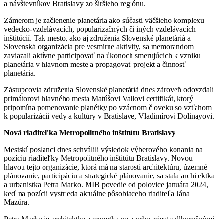
a návštevníkov Bratislavy zo širšieho regiónu.
Zámerom je začlenenie planetária ako súčasti väčšieho komplexu
vedecko-vzdelávacích, popularizačných či iných vzdelávacích
inštitúcií. Tak mesto, ako aj združenia Slovenské planetáriá a
Slovenská organizácia pre vesmírne aktivity, sa memorandom
zaviazali aktívne participovať na úkonoch smerujúcich k vzniku
planetária v hlavnom meste a propagovať projekt a činnosť
planetária.
Zástupcovia združenia Slovenské planetáriá dnes zároveň odovzdali
primátorovi hlavného mesta Matúšovi Vallovi certifikát, ktorý
pripomína pomenovanie planétky po vzácnom človeku so vzťahom
k popularizácii vedy a kultúry v Bratislave, Vladimírovi Dolinayovi.
Nová riaditeľka Metropolitného inštitútu Bratislavy
Mestskí poslanci dnes schválili výsledok výberového konania na
pozíciu riaditeľky Metropolitného inštitútu Bratislavy. Novou
hlavou tejto organizácie, ktorá má na starosti architektúru, územné
plánovanie, participáciu a strategické plánovanie, sa stala architektka
a urbanistka Petra Marko. MIB povedie od polovice januára 2024,
keď na pozícii vystrieda aktuálne pôsobiaceho riaditeľa Jána
Mazúra.
Petra Marko je architektka a expertka na tvorbu miest s dlhoročnými