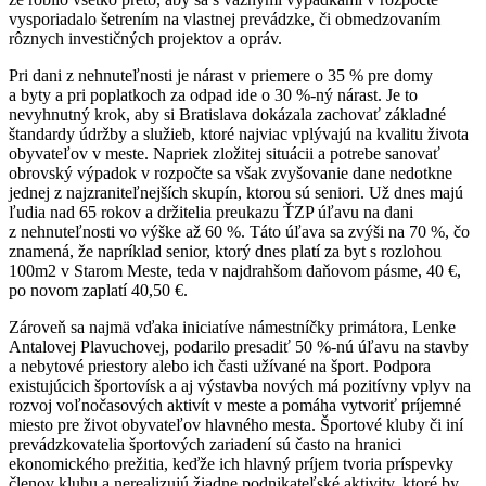
vysporiadalo šetrením na vlastnej prevádzke, či obmedzovaním
rôznych investičných projektov a opráv.
Pri dani z nehnuteľnosti je nárast v priemere o 35 % pre domy
a byty a pri poplatkoch za odpad ide o 30 %-ný nárast. Je to
nevyhnutný krok, aby si Bratislava dokázala zachovať základné
štandardy údržby a služieb, ktoré najviac vplývajú na kvalitu života
obyvateľov v meste. Napriek zložitej situácii a potrebe sanovať
obrovský výpadok v rozpočte sa však zvyšovanie dane nedotkne
jednej z najzraniteľnejších skupín, ktorou sú seniori. Už dnes majú
ľudia nad 65 rokov a držitelia preukazu ŤZP úľavu na dani
z nehnuteľnosti vo výške až 60 %. Táto úľava sa zvýši na 70 %, čo
znamená, že napríklad senior, ktorý dnes platí za byt s rozlohou
100m2 v Starom Meste, teda v najdrahšom daňovom pásme, 40 €,
po novom zaplatí 40,50 €.
Zároveň sa najmä vďaka iniciatíve námestníčky primátora, Lenke
Antalovej Plavuchovej, podarilo presadiť 50 %-nú úľavu na stavby
a nebytové priestory alebo ich časti užívané na šport. Podpora
existujúcich športovísk a aj výstavba nových má pozitívny vplyv na
rozvoj voľnočasových aktivít v meste a pomáha vytvoriť príjemné
miesto pre život obyvateľov hlavného mesta. Športové kluby či iní
prevádzkovatelia športových zariadení sú často na hranici
ekonomického prežitia, keďže ich hlavný príjem tvoria príspevky
členov klubu a nerealizujú žiadne podnikateľské aktivity, ktoré by