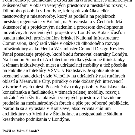
skúsenosťami v oblasti verejných priestorov a mestského rozvoja.
Dlhodobo pôsobila v Londýne, kde spoluzaložila ateliér
mestotvorby a miestotvorby, ktorý sa podieľa na projektoch
mestskej regenerácie v Británii, na Slovensku a v Čechách. Má
skúsenosť aj s projektovým riadením a procesom developmentu
inovatívnych rezidenčných projektov v Londýne. Bola súčasťou
panelu mladých profesionálov britskej National Infrastructure
Commission, ktorý radí vláde v otázkach dlhodobého rozvoja
infraštruktúry a ako členka Westminster Council Design Review
Panel posudzuje projekty, ktoré budú formovať centrálny Londýn.
Na London School of Architecture viedla výskumné think-tanky
k témam inkluzívnych miest a udržateľnej mobility a tiež pôsobila
na Fakulte architektúry VŠVU v Bratislave. Je spoluautorkou
ocenenej strategickej vízie VeloCity na udržateľný rast rurálnych
oblastí a Meanwhile City, príručky o role dočasných intervencií
v tvorbe živých miest. Posledné dva roky pôsobí v Bratislave ako
konzultantka a facilitátorka v témach zelenej mobility, rozvoja
udržateľných štvrtí a aktivácii verejných priestorov. Pravidelne
prednáša na medzinárodných fórach a píše pre odborné publikácie.
Narodila sa a vyrastala v Bratislave, absolvovala štúdium
architektúry vo Viedni a v Štokholme, a postgraduálne štúdium
kreatívneho podnikania v Londýne.
Páčil sa Vám článok?