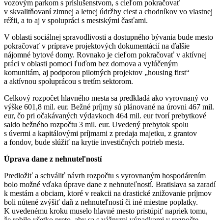
vozovým parkom s príslušenstvom, s cieľom pokračovať
v skvalitňovaní zimnej a letnej údržby ciest a chodníkov vo vlastnej
réžii, a to aj v spolupráci s mestskými časťami.
V oblasti sociálnej spravodlivosti a dostupného bývania bude mesto
pokračovať v príprave projektových dokumentácií na ďalšie
nájomné bytové domy. Rovnako je cieľom pokračovať v aktívnej
práci v oblasti pomoci ľuďom bez domova a vylúčeným
komunitám, aj podporou pilotných projektov „housing first“
a aktívnou spoluprácou s tretím sektorom.
Celkový rozpočet hlavného mesta sa predkladá ako vyrovnaný vo
výške 601,8 mil. eur. Bežné príjmy sú plánované na úrovni 467 mil.
eur, čo pri očakávaných výdavkoch 464 mil. eur tvorí prebytkové
saldo bežného rozpočtu 3 mil. eur. Uvedený prebytok spolu
s úvermi a kapitálovými príjmami z predaja majetku, z grantov
a fondov, bude slúžiť na krytie investičných potrieb mesta.
Úprava dane z nehnuteľností
Predložiť a schváliť návrh rozpočtu s vyrovnaným hospodárením
bolo možné vďaka úprave dane z nehnuteľností. Bratislava sa zaradí
k mestám a obciam, ktoré v reakcii na drastické znižovanie príjmov
boli nútené zvýšiť daň z nehnuteľností či iné miestne poplatky.
K uvedenému kroku muselo hlavné mesto pristúpiť napriek tomu,
že robilo všetko preto, aby sa s vážnymi výpadkami v rozpočte