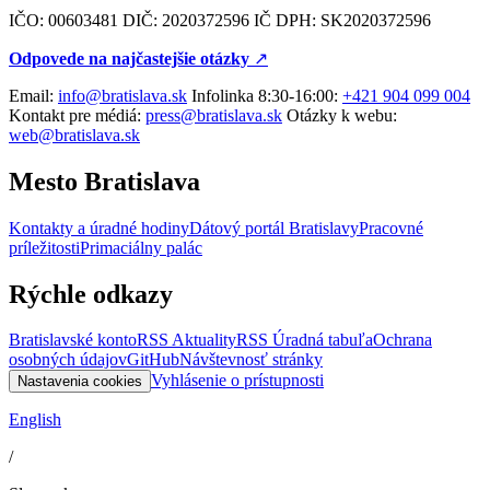
IČO: 00603481 DIČ: 2020372596 IČ DPH: SK2020372596
Odpovede na najčastejšie otázky
↗︎
Email:
info@bratislava.sk
Infolinka 8:30-16:00:
+421 904 099 004
Kontakt pre médiá:
press@bratislava.sk
Otázky k webu:
web@bratislava.sk
Mesto Bratislava
Kontakty a úradné hodiny
Dátový portál Bratislavy
Pracovné
príležitosti
Primaciálny palác
Rýchle odkazy
Bratislavské konto
RSS Aktuality
RSS Úradná tabuľa
Ochrana
osobných údajov
GitHub
Návštevnosť stránky
Vyhlásenie o prístupnosti
Nastavenia cookies
English
/