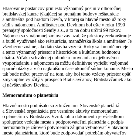
Hlasovanie poslancov prinieslo významný posun v dlhoročnej
bratislavskej kauze týkajúcej sa prenájmu budovy reštaurácie
a amfiteátra pod hradom Devín, v ktorej sa hlavné mesto už roky
súdi s nájomcom. Amfiteáter pod Devínom bol ešte v roku 1990
prenajatý spoločnosti Seafly a.s., a to na dobu určitú 99 rokov.
Nájomca sa v nájomnej zmluve zaviazal, že priestory zrekonštruuje
a budú využívané ako reštaurácia, manažérska škola a amfiteáter. Je
všeobecne známe, ako táto stavba vyzerá. Roky sa tam nič nedeje
a tento významný priestor s historickou a kultúrnou hodnotou
chátra. Vďaka schválenej dohode o urovnaní a majetkovému
vysporiadaniu s nájomcom sa môžu definitívne vyriešiť vzájomné
sporné otázky a v čo najkratšom čase ukončiť súdne konanie. Mesto
tak bude môcť pracovať na tom, aby bol tento vzácny priestor opäť
zmysluplne využitý v prospech Bratislavčanov, Bratislavčaniek ako
aj návštevníkov Devína.
Memorandum o planetáriu
Hlavné mesto podpísalo so združeniami Slovenské planetáriá
a Slovenská organizácia pre vesmírne aktivity memorandum
o planetáriu v Bratislave. Vznik tohto dokumentu je výsledkom
spolupráce vedenia mesta s podporovateľmi planetária a podpis
memoranda je zároveň potvrdením záujmu vybudovať v hlavnom
meste planetárium, ktoré bude zodpovedať potrebám obyvateľov