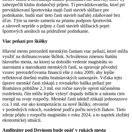
zabezpečili klubu dodatočný príjem. Tí prevádzkovatelia, ktorí pri
prevádzkovaní športoviska majú časti stavieb slúžiace pre
podnikanie, budú mať tieto časti stavieb naďalej zdaňované bez
úľav. Tým sa mesto zameria na priamu podporu športovísk
a zároveň nepríde o príjmy z časti stavieb slúžiacich popri
športových areáloch na pridružené podnikanie.
Viac peňazí pre škôlky
Hlavné mesto prerozdelí mestským častiam viac peňazí, ktoré môžu
využiť na dofinancovanie škôlok. Schválenou zmenou štatútu
hlavného mesta, na ktorej sa dohodlo vedenie magistrátu so
starostami a starostkami mestských častí, sa upravuje pôvodný
vzorec prerozdeľovania financií ešte z roku 2009, aby lepšie
reflektoval dnešnú realitu bratislavských samospráv. Vďaka tejto
úprave mestské časti získajú z rovnakého balíka peňazí pre
Bratislavu približne 2,3 mil. eur ročne navyše oproti súčasnému
rozdeleniu, čím môžu lepšie vykryť dopady inflácie a nárastu cien
energií na svoje rozpočty. Mestské časti taktiež získajú jednorazovo
cca 3 mil. eur ako kompenzáciu za nové škôlky, otvorené
v posledných rokoch, rozdelené podľa počtu nových žiakov. Tieto
zdroje pôjdu z rozpočtu magistrátu v roku 2024, a to napriek zložitej
ekonomickej situácii.
Amfiteáter pod Devínom bude opäť v rukách mesta