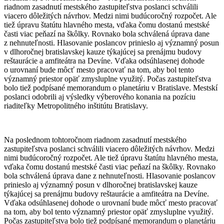
riadnom zasadnutí mestského zastupiteľstva poslanci schválili
viacero dôležitých návrhov. Medzi nimi budúcoročný rozpočet. Ale
tiež úpravu štatútu hlavného mesta, vďaka čomu dostanú mestské
časti viac peňazí na škôlky. Rovnako bola schválená úprava dane
z nehnuteľnosti. Hlasovanie poslancov prinieslo aj významný posun
v dlhoročnej bratislavskej kauze týkajúcej sa prenájmu budovy
reštaurácie a amfiteátra na Devíne. Vďaka odsúhlasenej dohode
o urovnaní bude môcť mesto pracovať na tom, aby bol tento
významný priestor opäť zmysluplne využitý. Počas zastupiteľstva
bolo tiež podpísané memorandum o planetáriu v Bratislave. Mestskí
poslanci odobrili aj výsledky výberového konania na pozíciu
riaditeľky Metropolitného inštitútu Bratislavy.
Na poslednom tohtoročnom riadnom zasadnutí mestského
zastupiteľstva poslanci schválili viacero dôležitých návrhov. Medzi
nimi budúcoročný rozpočet. Ale tiež úpravu štatútu hlavného mesta,
vďaka čomu dostanú mestské časti viac peňazí na škôlky. Rovnako
bola schválená úprava dane z nehnuteľnosti. Hlasovanie poslancov
prinieslo aj významný posun v dlhoročnej bratislavskej kauze
týkajúcej sa prenájmu budovy reštaurácie a amfiteátra na Devíne.
Vďaka odsúhlasenej dohode o urovnaní bude môcť mesto pracovať
na tom, aby bol tento významný priestor opäť zmysluplne využitý.
Počas zastupiteľstva bolo tiež podpísané memorandum o planetáriu