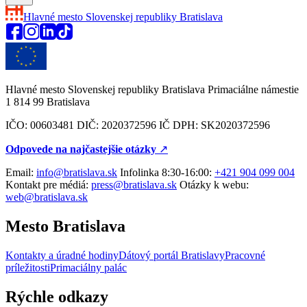
Hlavné mesto Slovenskej republiky
Bratislava
Hlavné mesto Slovenskej republiky Bratislava Primaciálne námestie
1 814 99 Bratislava
IČO: 00603481 DIČ: 2020372596 IČ DPH: SK2020372596
Odpovede na najčastejšie otázky
↗︎
Email:
info@bratislava.sk
Infolinka 8:30-16:00:
+421 904 099 004
Kontakt pre médiá:
press@bratislava.sk
Otázky k webu:
web@bratislava.sk
Mesto Bratislava
Kontakty a úradné hodiny
Dátový portál Bratislavy
Pracovné
príležitosti
Primaciálny palác
Rýchle odkazy