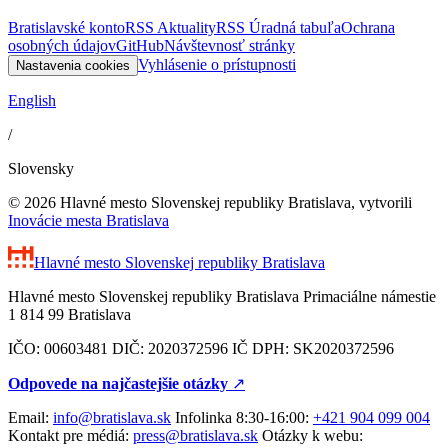
Bratislavské konto
RSS Aktuality
RSS Úradná tabuľa
Ochrana
osobných údajov
GitHub
Návštevnosť stránky
Vyhlásenie o prístupnosti
Nastavenia cookies
English
/
Slovensky
© 2026 Hlavné mesto Slovenskej republiky Bratislava, vytvorili
Inovácie mesta Bratislava
Hlavné mesto Slovenskej republiky
Bratislava
Hlavné mesto Slovenskej republiky Bratislava Primaciálne námestie
1 814 99 Bratislava
IČO: 00603481 DIČ: 2020372596 IČ DPH: SK2020372596
Odpovede na najčastejšie otázky
↗︎
Email:
info@bratislava.sk
Infolinka 8:30-16:00:
+421 904 099 004
Kontakt pre médiá:
press@bratislava.sk
Otázky k webu: