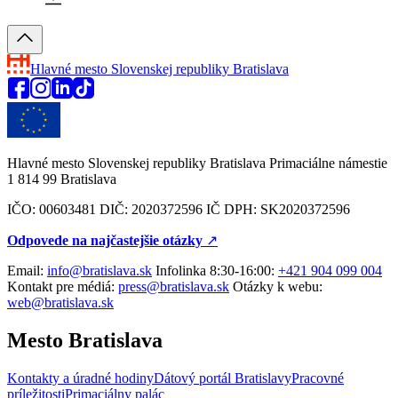
Hlavné mesto Slovenskej republiky
Bratislava
Hlavné mesto Slovenskej republiky Bratislava Primaciálne námestie
1 814 99 Bratislava
IČO: 00603481 DIČ: 2020372596 IČ DPH: SK2020372596
Odpovede na najčastejšie otázky
↗︎
Email:
info@bratislava.sk
Infolinka 8:30-16:00:
+421 904 099 004
Kontakt pre médiá:
press@bratislava.sk
Otázky k webu:
web@bratislava.sk
Mesto Bratislava
Kontakty a úradné hodiny
Dátový portál Bratislavy
Pracovné
príležitosti
Primaciálny palác