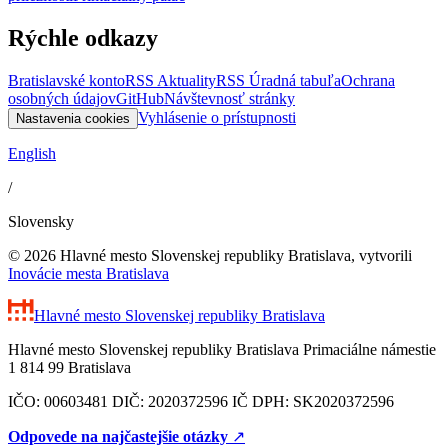
Rýchle odkazy
Bratislavské konto
RSS Aktuality
RSS Úradná tabuľa
Ochrana
osobných údajov
GitHub
Návštevnosť stránky
Vyhlásenie o prístupnosti
Nastavenia cookies
English
/
Slovensky
© 2026 Hlavné mesto Slovenskej republiky Bratislava, vytvorili
Inovácie mesta Bratislava
Hlavné mesto Slovenskej republiky
Bratislava
Hlavné mesto Slovenskej republiky Bratislava Primaciálne námestie
1 814 99 Bratislava
IČO: 00603481 DIČ: 2020372596 IČ DPH: SK2020372596
Odpovede na najčastejšie otázky
↗︎