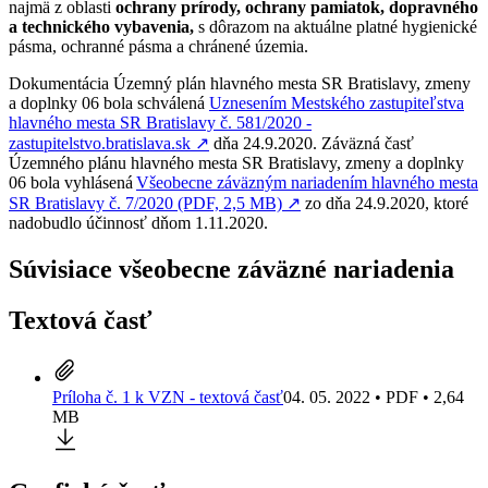
najmä z oblasti
ochrany prírody, ochrany pamiatok, dopravného
a technického vybavenia,
s dôrazom na aktuálne platné hygienické
pásma, ochranné pásma a chránené územia.
Dokumentácia Územný plán hlavného mesta SR Bratislavy, zmeny
a doplnky 06 bola schválená
Uznesením Mestského zastupiteľstva
hlavného mesta SR Bratislavy č. 581/2020 -
zastupitelstvo.bratislava.sk
↗︎
dňa 24.9.2020. Záväzná časť
Územného plánu hlavného mesta SR Bratislavy, zmeny a doplnky
06 bola vyhlásená
Všeobecne záväzným nariadením hlavného mesta
SR Bratislavy č. 7/2020 (PDF, 2,5 MB)
↗︎
zo dňa 24.9.2020, ktoré
nadobudlo účinnosť dňom 1.11.2020.
Súvisiace všeobecne záväzné nariadenia
Textová časť
Príloha č. 1 k VZN - textová časť
04. 05. 2022 • PDF • 2,64
MB