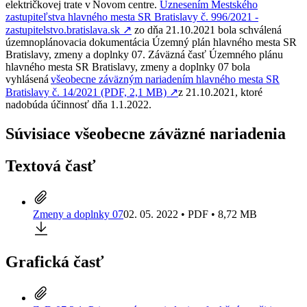
električkovej trate v Novom centre.
Uznesením Mestského
zastupiteľstva hlavného mesta SR Bratislavy č. 996/2021 -
zastupitelstvo.bratislava.sk
↗︎
zo dňa 21.10.2021 bola schválená
územnoplánovacia dokumentácia Územný plán hlavného mesta SR
Bratislavy, zmeny a doplnky 07. Záväzná časť Územného plánu
hlavného mesta SR Bratislavy, zmeny a doplnky 07 bola
vyhlásená
všeobecne záväzným nariadením hlavného mesta SR
Bratislavy č. 14/2021 (PDF, 2,1 MB)
↗︎
z 21.10.2021, ktoré
nadobúda účinnosť dňa 1.1.2022.
Súvisiace všeobecne záväzné nariadenia
Textová časť
Zmeny a doplnky 07
02. 05. 2022 • PDF • 8,72 MB
Grafická časť