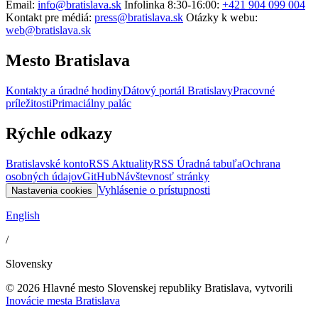
Email:
info@bratislava.sk
Infolinka 8:30-16:00:
+421 904 099 004
Kontakt pre médiá:
press@bratislava.sk
Otázky k webu:
web@bratislava.sk
Mesto Bratislava
Kontakty a úradné hodiny
Dátový portál Bratislavy
Pracovné
príležitosti
Primaciálny palác
Rýchle odkazy
Bratislavské konto
RSS Aktuality
RSS Úradná tabuľa
Ochrana
osobných údajov
GitHub
Návštevnosť stránky
Vyhlásenie o prístupnosti
Nastavenia cookies
English
/
Slovensky
© 2026 Hlavné mesto Slovenskej republiky Bratislava, vytvorili
Inovácie mesta Bratislava