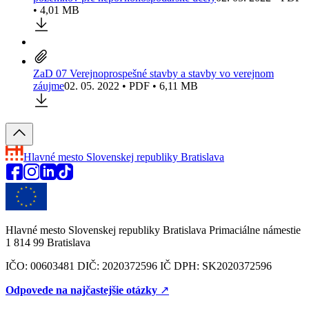
• 4,01 MB
ZaD 07 Verejnoprospešné stavby a stavby vo verejnom
záujme
02. 05. 2022 • PDF • 6,11 MB
Hlavné mesto Slovenskej republiky
Bratislava
Hlavné mesto Slovenskej republiky Bratislava Primaciálne námestie
1 814 99 Bratislava
IČO: 00603481 DIČ: 2020372596 IČ DPH: SK2020372596
Odpovede na najčastejšie otázky
↗︎