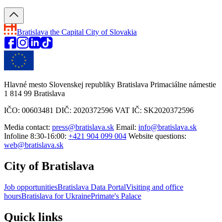
Bratislava
the Capital City of Slovakia
Hlavné mesto Slovenskej republiky Bratislava Primaciálne námestie
1 814 99 Bratislava
IČO: 00603481 DIČ: 2020372596 VAT IČ: SK2020372596
Media contact:
press@bratislava.sk
Email:
info@bratislava.sk
Infoline 8:30-16:00:
+421 904 099 004
Website questions:
web@bratislava.sk
City of Bratislava
Job opportunities
Bratislava Data Portal
Visiting and office
hours
Bratislava for Ukraine
Primate's Palace
Quick links