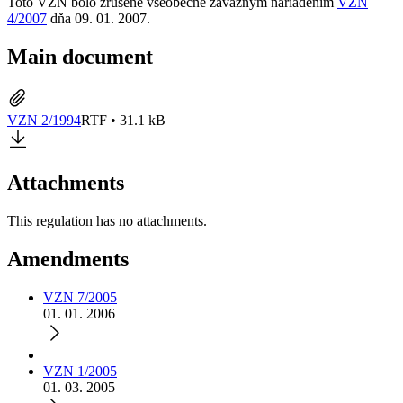
Toto VZN bolo zrušené všeobecne záväzným nariadením
VZN
4/2007
dňa
09. 01. 2007
.
Main document
VZN 2/1994
RTF • 31.1 kB
Attachments
This regulation has no attachments.
Amendments
VZN 7/2005
01. 01. 2006
VZN 1/2005
01. 03. 2005