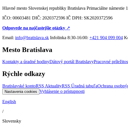
Hlavné mesto Slovenskej republiky Bratislava Primaciálne námestie 1
IČO: 00603481 DIČ: 2020372596 IČ DPH: SK2020372596
Odpovede na najčastejšie otázky
↗︎
Email:
info@bratislava.sk
Infolinka 8:30-16:00:
+421 904 099 004
Ko
Mesto Bratislava
Kontakty a úradné hodiny
Dátový portál Bratislavy
Pracovné príležitos
Rýchle odkazy
Bratislavské konto
RSS Aktuality
RSS Úradná tabuľa
Ochrana osobný
Vyhlásenie o prístupnosti
Nastavenia cookies
English
/
Slovensky