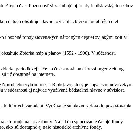
nešných čias. Pozornosť si zasluhujú aj fondy bratislavských cechov
okumentoch obsahuje hlavne rozsiahlu zbierku hudobných diel
 ako i osobné fondy slovenských národných dejateľov, akými boli M.
l obsahuje Zbierka máp a plánov (1552 - 1998). V súčasnosti
bierka periodickej tlače na čele s novinami Pressburger Zeitung,
 sú už dostupné na internete.
ne Národného výboru mesta Bratislavy, ktorý je najväčším novovekým
 v súčasnosti aj najviac využívané bádateľmi hlavne v súvislosti
h a kultúrnych zariadení. Využívané sú hlavne z dôvodu poskytovania
transformuje na nové fondy. Na takéto spracovanie čakajú fondy
, ako sú dostupné aj naše historické archívne fondy.