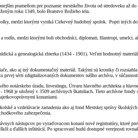
bnejším prameňom pre poznanie mestského života od stredoveku až do d
ženým roku 1349, bolo Bratstvo Božieho tela.
spolky, medzi ktorými vyniká Cirkevný hudobný spolok. Popri iných d
 rodín, medzi ktorými boli obchodníci, diplomati, filantropi, umelci,
raldická a genealogická zbierka (1434 - 1901). Veľmi hodnotný materiá
e, ako aj iný dokumentačný materiál. Takými sú kroniky či rozsiahla z
ku prvej sérii zdigitalizovaných dokumentov nášho archívu, v súčasnosti
kého notárskeho úradu, Investingu, Útvaru hlavného architekta a hlav
 1968 je uložený v 3509 archívnych škatuliach. Tieto archívne fondy sú
i majetkovoprávnymi konaniami.
školské a vzdelávacie zariadenia ako aj fond Mestskej správy školskýc
dôchodkového zabezpečenia.
ávnych nástupcov po vyraďovacom konaní nové registratúry, ktoré pre
l a ďalších inštitúcií. Po spracovaní budú dostupné verejnosti rovnako