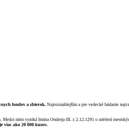
vnych fondov a zbierok.
Najrozsiahlejším a pre vedecké bádanie najv
ín. Medzi nimi vyniká listina Ondreja III. z 2.12.1291 o udelení mestsk
e viac ako 20 000 kusov.