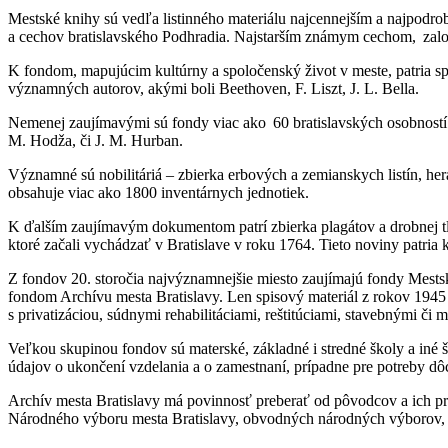
Mestské knihy sú vedľa listinného materiálu najcennejším a najpodro
a cechov bratislavského Podhradia. Najstarším známym cechom, zalo
K fondom, mapujúcim kultúrny a spoločenský život v meste, patria 
významných autorov, akými boli Beethoven, F. Liszt, J. L. Bella.
Nemenej zaujímavými sú fondy viac ako 60 bratislavských osobností a
M. Hodža, či J. M. Hurban.
Významné sú nobilitáriá – zbierka erbových a zemianskych listín, he
obsahuje viac ako 1800 inventárnych jednotiek.
K ďalším zaujímavým dokumentom patrí zbierka plagátov a drobnej tlač
ktoré začali vychádzať v Bratislave v roku 1764. Tieto noviny patria 
Z fondov 20. storočia najvýznamnejšie miesto zaujímajú fondy Mests
fondom Archívu mesta Bratislavy. Len spisový materiál z rokov 1945 -
s privatizáciou, súdnymi rehabilitáciami, reštitúciami, stavebnými č
Veľkou skupinou fondov sú materské, základné i stredné školy a iné 
údajov o ukončení vzdelania a o zamestnaní, prípadne pre potreby 
Archív mesta Bratislavy má povinnosť preberať od pôvodcov a ich pr
Národného výboru mesta Bratislavy, obvodných národných výborov, škô