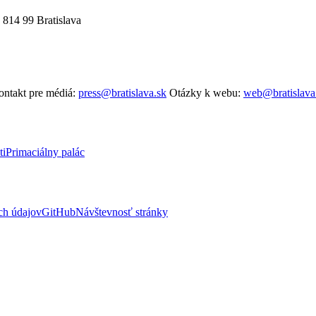
 814 99 Bratislava
ntakt pre médiá:
press@bratislava.sk
Otázky k webu:
web@bratislava
ti
Primaciálny palác
ch údajov
GitHub
Návštevnosť stránky